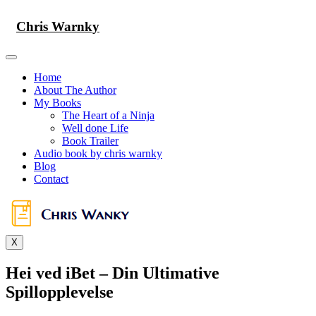
Skip
to
Chris Warnky
content
Home
About The Author
My Books
The Heart of a Ninja
Well done Life
Book Trailer
Audio book by chris warnky
Blog
Contact
X
Hei ved iBet – Din Ultimative
Spillopplevelse