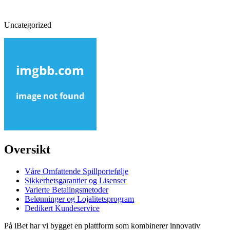
Uncategorized
Oversikt
Våre Omfattende Spillportefølje
Sikkerhetsgarantier og Lisenser
Varierte Betalingsmetoder
Belønninger og Lojalitetsprogram
Dedikert Kundeservice
På iBet har vi bygget en plattform som kombinerer innovativ