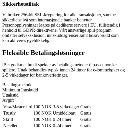
Sikkerhetstiltak
Vi bruker 256-bit SSL-kryptering for alle transaksjoner, samme
sikkerhetsnivå som internasjonale banker benytter.
Personopplysninger lagres på dedikerte servere i EU, fullstendig i
henhold til GDPR-direktivene. Vårt ansvarlige spill-program
omfatter selveksklusion, innskuddsgrenser samt tidsavbrudd som
kan aktiveres øyeblikkelig.
Fleksible Betalingsløsninger
iBet godtar et bredt spekter av betalingsmetoder tilpasset norske
spillere. Uttak behandles typisk innen 24 timer for e-lommebøker og
2-5 virkedager for bankoverføringer.
Betalingsmetode
Minimum Innskudd
Uttakstid
Avgift
Visa/Mastercard
100 NOK
3-5 virkedager
Gratis
Trustly
100 NOK
Umiddelbart
Gratis
Skrill
100 NOK
0-24 timer
Gratis
Neteller
100 NOK
0-24 timer
Gratis