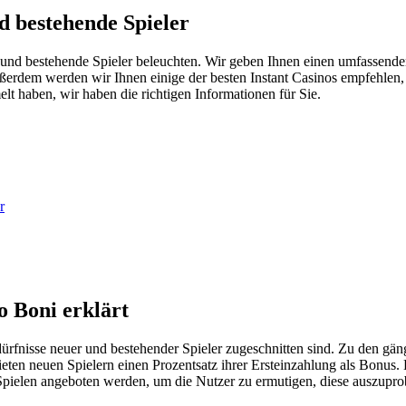
d bestehende Spieler
e und bestehende Spieler beleuchten. Wir geben Ihnen einen umfassend
rdem werden wir Ihnen einige der besten Instant Casinos empfehlen, di
lt haben, wir haben die richtigen Informationen für Sie.
r
o Boni erklärt
 Bedürfnisse neuer und bestehender Spieler zugeschnitten sind. Zu den
bieten neuen Spielern einen Prozentsatz ihrer Ersteinzahlung als Bonus
Spielen angeboten werden, um die Nutzer zu ermutigen, diese auszupro