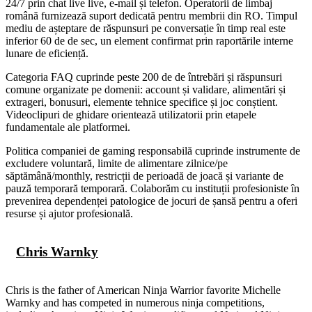
24/7 prin chat live live, e-mail și telefon. Operatorii de limbaj
română furnizează suport dedicată pentru membrii din RO. Timpul
mediu de așteptare de răspunsuri pe conversație în timp real este
inferior 60 de de sec, un element confirmat prin raportările interne
lunare de eficiență.
Categoria FAQ cuprinde peste 200 de de întrebări și răspunsuri
comune organizate pe domenii: account și validare, alimentări și
extrageri, bonusuri, elemente tehnice specifice și joc conștient.
Videoclipuri de ghidare orientează utilizatorii prin etapele
fundamentale ale platformei.
Politica companiei de gaming responsabilă cuprinde instrumente de
excludere voluntară, limite de alimentare zilnice/pe
săptămână/monthly, restricții de perioadă de joacă și variante de
pauză temporară temporară. Colaborăm cu instituții profesioniste în
prevenirea dependenței patologice de jocuri de șansă pentru a oferi
resurse și ajutor profesională.
Chris Warnky
Chris is the father of American Ninja Warrior favorite Michelle
Warnky and has competed in numerous ninja competitions,