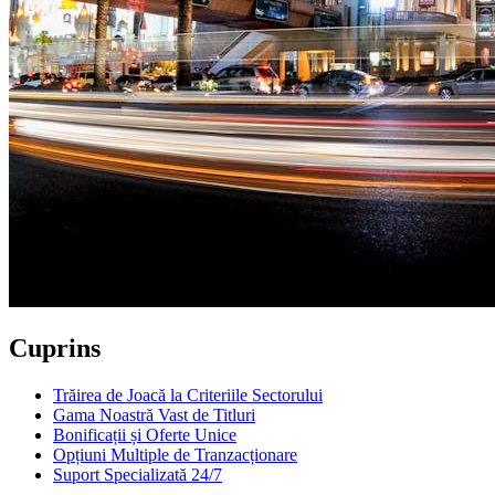
Cuprins
Trăirea de Joacă la Criteriile Sectorului
Gama Noastră Vast de Titluri
Bonificații și Oferte Unice
Opțiuni Multiple de Tranzacționare
Suport Specializată 24/7