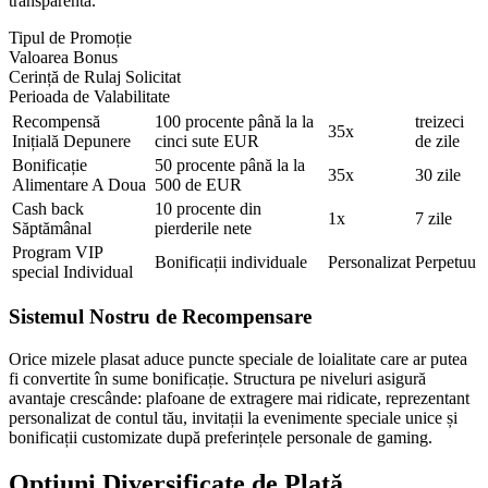
transparentă.
Tipul de Promoție
Valoarea Bonus
Cerință de Rulaj Solicitat
Perioada de Valabilitate
Recompensă
100 procente până la la
treizeci
35x
Inițială Depunere
cinci sute EUR
de zile
Bonificație
50 procente până la la
35x
30 zile
Alimentare A Doua
500 de EUR
Cash back
10 procente din
1x
7 zile
Săptămânal
pierderile nete
Program VIP
Bonificații individuale
Personalizat
Perpetuu
special Individual
Sistemul Nostru de Recompensare
Orice mizele plasat aduce puncte speciale de loialitate care ar putea
fi convertite în sume bonificație. Structura pe niveluri asigură
avantaje crescânde: plafoane de extragere mai ridicate, reprezentant
personalizat de contul tău, invitații la evenimente speciale unice și
bonificații customizate după preferințele personale de gaming.
Opțiuni Diversificate de Plată