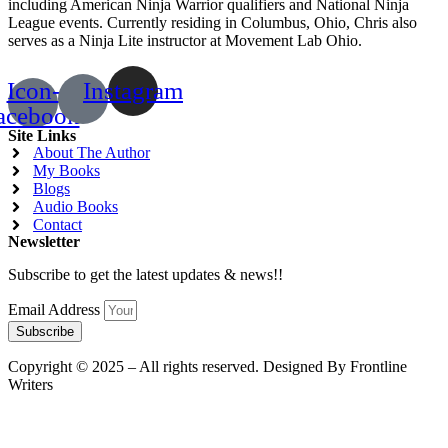
including American Ninja Warrior qualifiers and National Ninja
League events. Currently residing in Columbus, Ohio, Chris also
serves as a Ninja Lite instructor at Movement Lab Ohio.
Icon-
Instagram
acebook
Site Links
About The Author
My Books
Blogs
Audio Books
Contact
Newsletter
Subscribe to get the latest updates & news!!
Email Address
Subscribe
Copyright © 2025 – All rights reserved. Designed By Frontline
Writers