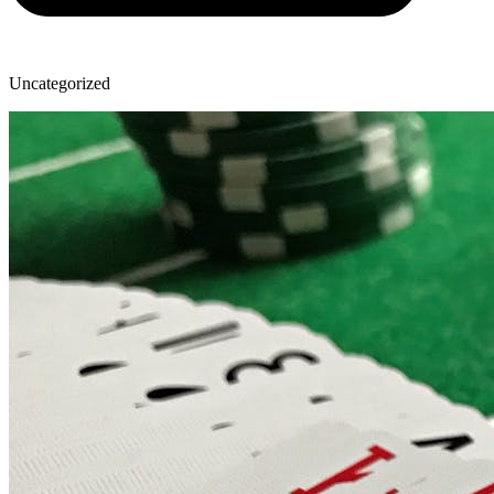
Uncategorized