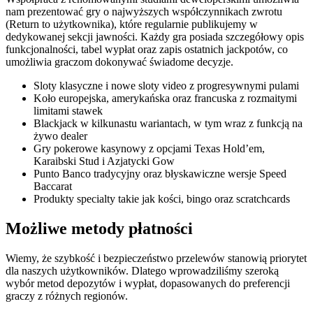
nam prezentować gry o najwyższych współczynnikach zwrotu
(Return to użytkownika), które regularnie publikujemy w
dedykowanej sekcji jawności. Każdy gra posiada szczegółowy opis
funkcjonalności, tabel wypłat oraz zapis ostatnich jackpotów, co
umożliwia graczom dokonywać świadome decyzje.
Sloty klasyczne i nowe sloty video z progresywnymi pulami
Koło europejska, amerykańska oraz francuska z rozmaitymi
limitami stawek
Blackjack w kilkunastu wariantach, w tym wraz z funkcją na
żywo dealer
Gry pokerowe kasynowy z opcjami Texas Hold’em,
Karaibski Stud i Azjatycki Gow
Punto Banco tradycyjny oraz błyskawiczne wersje Speed
Baccarat
Produkty specialty takie jak kości, bingo oraz scratchcards
Możliwe metody płatności
Wiemy, że szybkość i bezpieczeństwo przelewów stanowią priorytet
dla naszych użytkowników. Dlatego wprowadziliśmy szeroką
wybór metod depozytów i wypłat, dopasowanych do preferencji
graczy z różnych regionów.