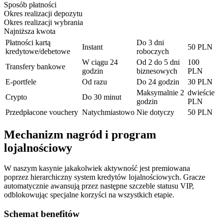
Sposób płatności
Okres realizacji depozytu
Okres realizacji wybrania
Najniższa kwota
Płatności kartą
Do 3 dni
Instant
50 PLN
kredytowe/debetowe
roboczych
W ciągu 24
Od 2 do 5 dni
100
Transfery bankowe
godzin
biznesowych
PLN
E-portfele
Od razu
Do 24 godzin
30 PLN
Maksymalnie 2
dwieście
Crypto
Do 30 minut
godzin
PLN
Przedpłacone vouchery
Natychmiastowo
Nie dotyczy
50 PLN
Mechanizm nagród i program
lojalnościowy
W naszym kasynie jakakolwiek aktywność jest premiowana
poprzez hierarchiczny system kredytów lojalnościowych. Gracze
automatycznie awansują przez następne szczeble statusu VIP,
odblokowując specjalne korzyści na wszystkich etapie.
Schemat benefitów