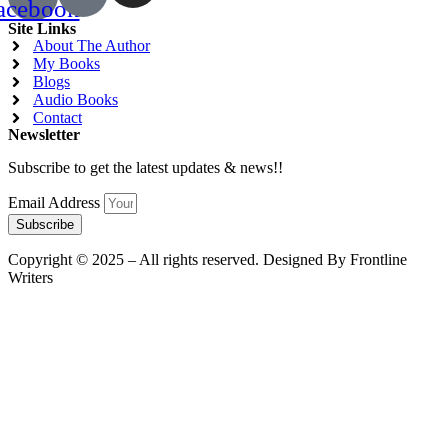
acebook
Site Links
About The Author
My Books
Blogs
Audio Books
Contact
Newsletter
Subscribe to get the latest updates & news!!
Email Address
Subscribe
Copyright © 2025 – All rights reserved. Designed By Frontline
Writers