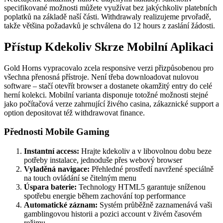
specifikované možnosti můžete využívat bez jakýchkoliv platebních
poplatků na základě naší části. Withdrawaly realizujeme prvořadě,
takže většina požadavků je schválena do 12 hours z zaslání žádosti.
Přístup Kdekoliv Skrze Mobilní Aplikaci
Gold Horns vypracovalo zcela responsive verzi přizpůsobenou pro
všechna přenosná přístroje. Není třeba downloadovat nulovou
software – stačí otevřít browser a dostanete okamžitý entry do celé
herní kolekci. Mobilní varianta disponuje totožné možnosti stejné
jako počítačová verze zahrnující živého casina, zákaznické support a
option depositovat též withdrawovat finance.
Přednosti Mobile Gaming
Instantní access:
Hrajte kdekoliv a v libovolnou dobu beze
potřeby instalace, jednoduše přes webový browser
Vyladěná navigace:
Přehledné prostředí navržené speciálně
na touch ovládání se čitelným menu
Úspara baterie:
Technology HTML5 garantuje sníženou
spotřebu energie během zachování top performance
Automatické záznam:
Systém průběžně zaznamenává vaši
gamblingovou historii a pozici account v živém časovém
režimu