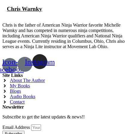
Chris Warnky
Chris is the father of American Ninja Warrior favorite Michelle
Warnky and has competed in numerous ninja competitions,
including American Ninja Warrior qualifiers and National Ninja
League events. Currently residing in Columbus, Ohio, Chris also
serves as a Ninja Lite instructor at Movement Lab Ohio.
Icon-
Instagram
acebook
Site Links
About The Author
My Books
Blogs
Audio Books
Contact
Newsletter
Subscribe to get the latest updates & news!!
Email Address
Subscribe