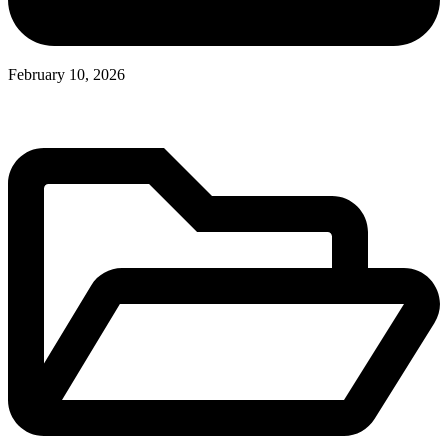
February 10, 2026