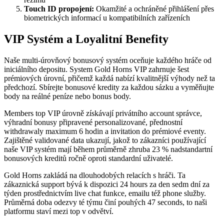
Touch ID propojení:
Okamžité a ochráněné přihlášení přes
biometrických informací u kompatibilních zařízeních
VIP Systém a Loyalitní Benefity
Naše multi-úrovňový bonusový systém oceňuje každého hráče od
iniciálního depositu. System Gold Horns VIP zahrnuje šest
prémiových úrovní, přičemž každá nabízí kvalitnější výhody než ta
předchozí. Sbírejte bonusové kredity za každou sázku a vyměňujte
body na reálné peníze nebo bonus body.
Members top VIP úrovně získávají privátního account správce,
výhradní bonusy připravené personalizované, přednostní
withdrawaly maximum 6 hodin a invitation do prémiové eventy.
Zajištěné validované data ukazují, jakož to zákazníci používající
naše VIP systém mají během průměrně zhruba 23 % nadstandartní
bonusových kreditů ročně oproti standardní uživatelé.
Gold Horns zakládá na dlouhodobých relacích s hráči. Ta
zákaznická support bývá k dispozici 24 hours za den sedm dní za
týden prostřednictvím live chat funkce, emailu též phone služby.
Průměrná doba odezvy té týmu činí pouhých 47 seconds, to naši
platformu staví mezi top v odvětví.