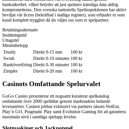
banksäkerhet, vilket betyder att just spelares känsliga data aldrig
komprometteras. Den svenska nationella Spelinspektionen har aktivt
beviljat vår licens (bekräftad i statliga register), som erbjuder er som
kund komplett trygghet då du väljer oss som er spelpartner.
Betalningsalternativ
Insättningstid
Uttagstid
Minimibelopp
Trustly
Direkt
0-15 min
100 kr
Swish
Direkt
0-10 minutes
100 kr
Banköverföring
Direkt
0-30 minuter
100 kr
Zimpler
Direkt
0-20 min
100 kr
Casinots Omfattande Spelurvalet
GoGo Casino presenterar ett nogsamt kuraterat spelkatalog
omfattande över 2000 speltitlar genom marknadens ledande
leverantörer. Casinot jobbar exklusivt via partners såsom NetEnt,
Play’n GO, Pragmatic Play samt Evolution Gaming för att garantera
maximala nivå i samtliga spelupp levelse.
Slotmaskiner och Jackpotspel