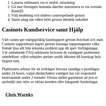
Lansera nätläsaren via er mobil- utrustning
Gå mot företagets hemsida därefter autentisera er via svenskt
BankID
Välj insättning och initiera casinospelande genast
Starta uttag när vilket helst genom identisk enkelhet
Casinots Kundservice samt Hjälp
Vårt casino ger mångspråkig kundsupport genom livechatt och mail.
Casinots supportteam utgörs genom kunniga supportagenter vilka
förmår lösa allt från tekniska problem upp till spel- förfrågningar.
Vår omfattande FAQ-sektionen besvarar de vanligaste problemen
omedelbart, vilket erbjuder spelare snabb åtkomst till kunskap hela
dygnet runt.
Plattformen arbetar för att verkligen besvara samtliga e-postfrågor
under 24 hours, varpå direktchatten vanligen har vår responstid
motsvarande under 2 minuter. Denna närhet garanterar att just er
spelmiljö inte störs av olösta ärenden eller hängande funderingar.
Chris Warnky