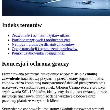
Indeks tematów
Zezwolenie i ochrona użytkowników
Portfolio rozgrywek i producenci gier
Nagrody i promocje dla stałych klientów
Opcje transakcji i ograniczenia przelewów
Pomoc użytkownika i osiągalność
Koncesja i ochrona graczy
Prezentowana platforma funkcjonuje w opiera się o
aktualną
zezwolenie hazardową
przyznaną przez uznany organ kontrolny,
co potwierdza kompletną transparentność działań pieniężnych oraz
uczciwość wszystkich rozgrywek. Glorion Casino stosuje protokół
szyfrowania SSL 128 bitów, identyczny do tego stosowanego przez
instytucje finansowe, chroniąc dane wrażliwe osobowe oraz
przelewy płatnicze wszystkich klienta.
Sprawdzenie osobowości jest istotny składnik stosowanej strategii