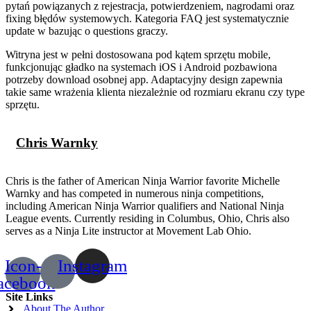
pytań powiązanych z rejestracja, potwierdzeniem, nagrodami oraz
fixing błędów systemowych. Kategoria FAQ jest systematycznie
update w bazując o questions graczy.
Witryna jest w pełni dostosowana pod kątem sprzętu mobile,
funkcjonując gładko na systemach iOS i Android pozbawiona
potrzeby download osobnej app. Adaptacyjny design zapewnia
takie same wrażenia klienta niezależnie od rozmiaru ekranu czy type
sprzętu.
Chris Warnky
Chris is the father of American Ninja Warrior favorite Michelle
Warnky and has competed in numerous ninja competitions,
including American Ninja Warrior qualifiers and National Ninja
League events. Currently residing in Columbus, Ohio, Chris also
serves as a Ninja Lite instructor at Movement Lab Ohio.
Icon-
Instagram
acebook
Site Links
About The Author