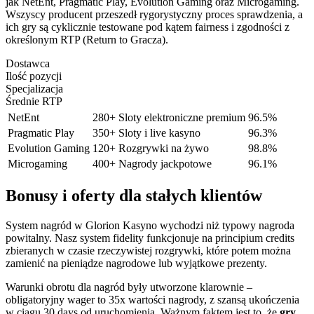
jak NetEnt, Pragmatic Play, Evolution Gaming oraz Microgaming.
Wszyscy producent przeszedł rygorystyczny proces sprawdzenia, a
ich gry są cyklicznie testowane pod kątem fairness i zgodności z
określonym RTP (Return to Gracza).
Dostawca
Ilość pozycji
Specjalizacja
Średnie RTP
NetEnt
280+
Sloty elektroniczne premium
96.5%
Pragmatic Play
350+
Sloty i live kasyno
96.3%
Evolution Gaming
120+
Rozgrywki na żywo
98.8%
Microgaming
400+
Nagrody jackpotowe
96.1%
Bonusy i oferty dla stałych klientów
System nagród w Glorion Kasyno wychodzi niż typowy nagroda
powitalny. Nasz system fidelity funkcjonuje na principium credits
zbieranych w czasie rzeczywistej rozgrywki, które potem można
zamienić na pieniądze nagrodowe lub wyjątkowe prezenty.
Warunki obrotu dla nagród były utworzone klarownie –
obligatoryjny wager to 35x wartości nagrody, z szansą ukończenia
w ciągu 30 days od uruchomienia. Ważnym faktem jest to, że
gry