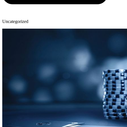
Uncategorized