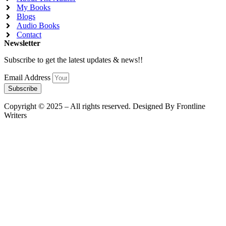
My Books
Blogs
Audio Books
Contact
Newsletter
Subscribe to get the latest updates & news!!
Email Address
Subscribe
Copyright © 2025 – All rights reserved. Designed By Frontline
Writers