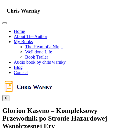
Skip
to
Chris Warnky
content
Home
About The Author
My Books
The Heart of a Ninja
Well done Life
Book Trailer
Audio book by chris warnky
Blog
Contact
X
Glorion Kasyno – Kompleksowy
Przewodnik po Stronie Hazardowej
Współczesnej Ery