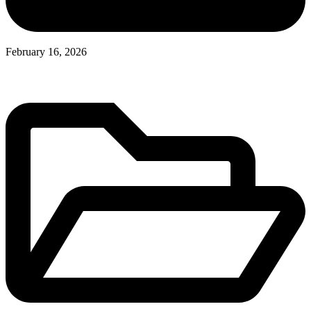
February 16, 2026