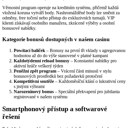
Věrnostní program operuje na kreditním systému, přičemž každá
vložená koruna vytváří body. Nashromážděné body lze směnit za
odměny, free točení nebo přístup do exkluzivních turnajů. VIP
klienti získávají osobního manažera, zkrácené výběry a osobní
bonusové nabídky.
Kategorie bonusů dostupných v našem casinu
Powítací balíček
– Bonusy na první tři vklady s agregovanou
hodnotou až do do výše stanovené v platné kampani
Každotýdenní reload bonusy
– Konstantní nabídky pro
aktivní hráče veškerý týden
Peněžní zpět program
– Vrácení části minusů v stylu
bonusových prostředků bez požadavků protočení
Kompetitivní soutěže
– Každoměsíční klání o lukrativní ceny
s jistými výhrami
Narozeninový bonus
– Speciální překvapení pro jubilanta
registrované v našem systému
Smartphonový přístup a softwarové
řešení