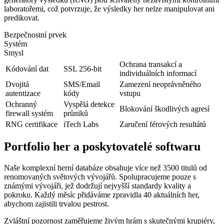
laboratořemi, což potvrzuje, že výsledky her nelze manipulovat ani
predikovat.
Bezpečnostní prvek
Systém
Smysl
Ochrana transakcí a
Kódování dat
SSL 256-bit
individuálních informací
Dvojitá
SMS/Email
Zamezení neoprávněného
autentizace
kódy
vstupu
Ochranný
Vyspělá detekce
Blokování škodlivých agresí
firewall systém
průniků
RNG certifikace
iTech Labs
Zaručení férových resultátů
Portfolio her a poskytovatelé softwaru
Naše komplexní herní databáze obsahuje více než 3500 titulů od
renomovaných světových vývojářů. Spolupracujeme pouze s
známými vývojáři, jež dodržují nejvyšší standardy kvality a
pokroku. Každý měsíc přidáváme zpravidla 40 aktuálních her,
abychom zajistili trvalou pestrost.
Zvláštní pozornost zaměřujeme živým hrám s skutečnými krupiéry,