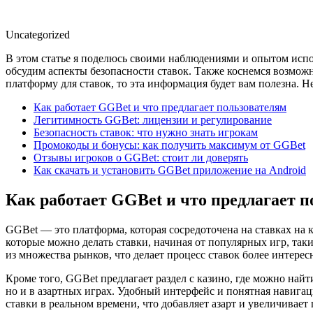
Uncategorized
В этом статье я поделюсь своими наблюдениями и опытом испол
обсудим аспекты безопасности ставок. Также коснемся возмо
платформу для ставок, то эта информация будет вам полезна. Н
Как работает GGBet и что предлагает пользователям
Легитимность GGBet: лицензии и регулирование
Безопасность ставок: что нужно знать игрокам
Промокоды и бонусы: как получить максимум от GGBet
Отзывы игроков о GGBet: стоит ли доверять
Как скачать и установить GGBet приложение на Android
Как работает GGBet и что предлагает п
GGBet — это платформа, которая сосредоточена на ставках на 
которые можно делать ставки, начиная от популярных игр, та
из множества рынков, что делает процесс ставок более интере
Кроме того, GGBet предлагает раздел с казино, где можно найт
но и в азартных играх. Удобный интерфейс и понятная навига
ставки в реальном времени, что добавляет азарт и увеличивае