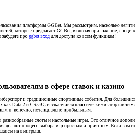
ьзования платформы GGBet. Мы рассмотрим, насколько легитимна
жностей, которые предлагает GGBet, включая приложение, спец
е забудьте про
ggbet вход
для доступа ко всем функциям!
ользователям в сфере ставок и казино
киберспорт и традиционные спортивные события. Для большинств
ких как Dota 2 и CS:GO, и заканчивая классическими спортивны
сным и, конечно, потенциально прибыльным.
и разнообразные слоты и настольные игры. Это отличное дополнен
ция делают процесс выбора игр простым и приятным. Если вам и
т шансы на выигрыш.