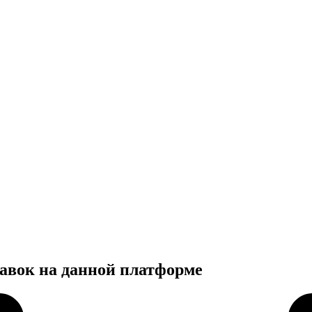
тавок на данной платформе