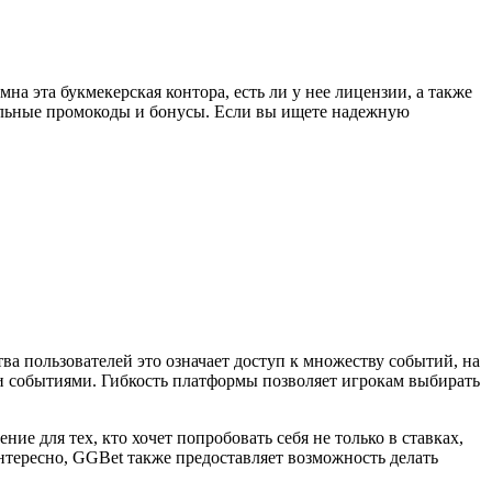
 эта букмекерская контора, есть ли у нее лицензии, а также
иальные промокоды и бонусы. Если вы ищете надежную
а пользователей это означает доступ к множеству событий, на
ми событиями. Гибкость платформы позволяет игрокам выбирать
ие для тех, кто хочет попробовать себя не только в ставках,
нтересно, GGBet также предоставляет возможность делать