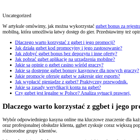
Uncategorized
W artykule omówimy, jak można wykorzystać
ggbet bonus za rejestr
mobilną, która umożliwia łatwy dostęp do gier. Przedstawimy też opin
Dlaczego warto korzystać z ggbet i jego promocji?
Jak działa ggbet kod promocyjny i jego zastosowanie?
Jak zdobyć ggbet bonus bez depozytu i inne oferty?
Jak pobrać ggbet aplikację na urządzenia mobilne?
Jakie są opinie o ggbet casino wśród graczy?
Jakie są dostępne ggbet bonusy kasynowe dla nowych graczy?
Jakie promocje oferuje ggbet w zakresie gier esports?
Jak wypłacić pieniądze z ggbet? Praktyczny przewodnik.
Jakie są zasady weryfikacji konta na ggbet?
Czy ggbet jest legalne w Polsce? Analiza sytuacji prawnej.
Dlaczego warto korzystać z ggbet i jego p
Wybór odpowiedniego kasyna online ma kluczowe znaczenie dla każde
oraz profesjonalnej obsłudze klienta, ggbet zyskuje coraz większą p
różnorodne grupy klientów.