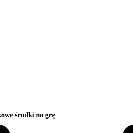
owe środki na grę