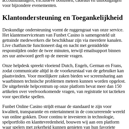
accountmanagers, exclusieve bonussen, cadeaus en uitnodigingen
voor bijzondere evenementen.
Klantondersteuning en Toegankelijkheid
Deskundige ondersteuning vormt de ruggengraat van onze service.
Het klantenserviceteam van Funbet Casino is samengesteld uit
getrainde medewerkers die beschikbaar zijn via meerdere kanalen.
Live chatfunctie functioneert dag en nacht met gemiddelde
responstijden onder de twee minuten, terwijl emailsupport binnen
zes uur antwoord geeft op de meeste vragen.
Onze helpdesk spreekt vloeiend Dutch, Engels, German en Frans,
zodat communicatie altijd in de voorkeurstaal van de gebruiker kan
plaatsvinden. Voor moeilijkere zaken bieden we screensharing aan
waarbinnen technische problemen meteen kunnen worden opgelost.
De uitgebreide helpcentrum op onze platform bevat meer dan 150
artikelen over veelvoorkomende vragen, van registratie tot tactieken
voor specifieke spellen.
Funbet Online Casino strijdt ernaar de standaard te zijn voor
kwaliteit, transparantie en entertainment in de concurrerende wereld
van online gokken. Door continu te investeren in technologie,
spelportfolio en klanttevredenheid, bouwen wij aan een platform
waar spelers met zekerheid kunnen genieten van hun favoriete