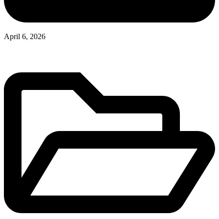
April 6, 2026