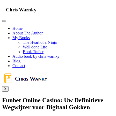
Skip
to
Chris Warnky
content
Home
About The Author
My Books
The Heart of a Ninja
Well done Life
Book Trailer
Audio book by chris warnky
Blog
Contact
X
Funbet Online Casino: Uw Definitieve
Wegwijzer voor Digitaal Gokken