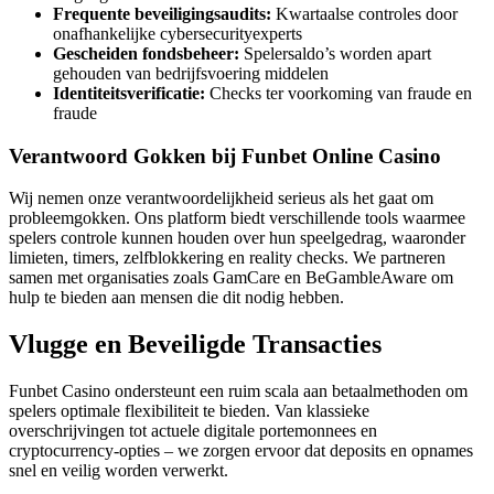
Frequente beveiligingsaudits:
Kwartaalse controles door
onafhankelijke cybersecurityexperts
Gescheiden fondsbeheer:
Spelersaldo’s worden apart
gehouden van bedrijfsvoering middelen
Identiteitsverificatie:
Checks ter voorkoming van fraude en
fraude
Verantwoord Gokken bij Funbet Online Casino
Wij nemen onze verantwoordelijkheid serieus als het gaat om
probleemgokken. Ons platform biedt verschillende tools waarmee
spelers controle kunnen houden over hun speelgedrag, waaronder
limieten, timers, zelfblokkering en reality checks. We partneren
samen met organisaties zoals GamCare en BeGambleAware om
hulp te bieden aan mensen die dit nodig hebben.
Vlugge en Beveiligde Transacties
Funbet Casino ondersteunt een ruim scala aan betaalmethoden om
spelers optimale flexibiliteit te bieden. Van klassieke
overschrijvingen tot actuele digitale portemonnees en
cryptocurrency-opties – we zorgen ervoor dat deposits en opnames
snel en veilig worden verwerkt.