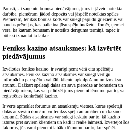
Parasti, lai saņemtu bonusa piedāvājumu, jums ir jāveic noteikta
darbība, piemēram, jādod depozīts vai jāspēlē noteiktas spēles.
Piemēram, fenikss bonusa kods var sniegt papildu griezienus vai
naudas prēmijas, kas palielina jūsu spēļu budžetu. Tomēr, ņemiet
vērā, ka katram bonusam ir noteikts derīguma termiņš, tāpēc ir
būtiski izmantot to laikus.
Fenikss kazino atsauksmes: kā izvērtēt
piedāvājumus
Izvēloties fenikss kazino, ir svarīgi ņemt vērā citu spēlētāju
atsauksmes. Fenikss kazino atsauksmes var sniegt vērtīgu
informāciju par spēļu kvalitāti, klientu apkalpošanu un izmaksu
ātrumu. Dažkārt spēlētāji dalās arī savā pieredzē ar bonusiem un
piedāvājumiem, kas var palīdzēt jums pieņemt lēmumu par to, vai
reģistrēties konkrētajā kazino.
Ir vērts apmeklēt forumus un atsauksmju vietnes, kurās spēlētāji
dalās ar savām domām par fenikss spēļu automātiem un kazino
kopumā. Šādas atsauksmes var sniegt ieskatu par to, kā kazino
izturas pret saviem klientiem un kādi ir reālie laimesti. Izvērtējot šos
faktorus, jūs varat pieņemt labāku lēmumu par to, kur spēlēt.