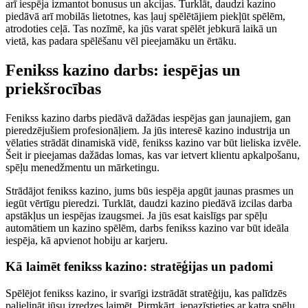
arī iespēja izmantot bonusus un akcijas. Turklāt, daudzi kazino
piedāvā arī mobilās lietotnes, kas ļauj spēlētājiem piekļūt spēlēm,
atrodoties ceļā. Tas nozīmē, ka jūs varat spēlēt jebkurā laikā un
vietā, kas padara spēlēšanu vēl pieejamāku un ērtāku.
Fenikss kazino darbs: iespējas un
priekšrocības
Fenikss kazino darbs piedāvā dažādas iespējas gan jaunajiem, gan
pieredzējušiem profesionāļiem. Ja jūs interesē kazino industrija un
vēlaties strādāt dinamiskā vidē, fenikss kazino var būt lieliska izvēle.
Šeit ir pieejamas dažādas lomas, kas var ietvert klientu apkalpošanu,
spēļu menedžmentu un mārketingu.
Strādājot fenikss kazino, jums būs iespēja apgūt jaunas prasmes un
iegūt vērtīgu pieredzi. Turklāt, daudzi kazino piedāvā izcilas darba
apstākļus un iespējas izaugsmei. Ja jūs esat kaislīgs par spēļu
automātiem un kazino spēlēm, darbs fenikss kazino var būt ideāla
iespēja, kā apvienot hobiju ar karjeru.
Kā laimēt fenikss kazino: stratēģijas un padomi
Spēlējot fenikss kazino, ir svarīgi izstrādāt stratēģiju, kas palīdzēs
palielināt jūsu izredzes laimēt. Pirmkārt, iepazīstieties ar katra spēļu