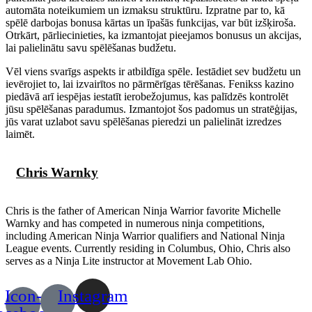
automāta noteikumiem un izmaksu struktūru. Izpratne par to, kā
spēlē darbojas bonusa kārtas un īpašās funkcijas, var būt izšķiroša.
Otrkārt, pārliecinieties, ka izmantojat pieejamos bonusus un akcijas,
lai palielinātu savu spēlēšanas budžetu.
Vēl viens svarīgs aspekts ir atbildīga spēle. Iestādiet sev budžetu un
ievērojiet to, lai izvairītos no pārmērīgas tērēšanas. Fenikss kazino
piedāvā arī iespējas iestatīt ierobežojumus, kas palīdzēs kontrolēt
jūsu spēlēšanas paradumus. Izmantojot šos padomus un stratēģijas,
jūs varat uzlabot savu spēlēšanas pieredzi un palielināt izredzes
laimēt.
Chris Warnky
Chris is the father of American Ninja Warrior favorite Michelle
Warnky and has competed in numerous ninja competitions,
including American Ninja Warrior qualifiers and National Ninja
League events. Currently residing in Columbus, Ohio, Chris also
serves as a Ninja Lite instructor at Movement Lab Ohio.
Icon-
Instagram