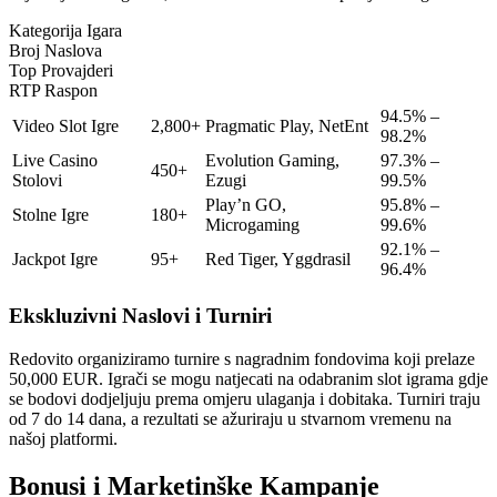
Kategorija Igara
Broj Naslova
Top Provajderi
RTP Raspon
94.5% –
Video Slot Igre
2,800+
Pragmatic Play, NetEnt
98.2%
Live Casino
Evolution Gaming,
97.3% –
450+
Stolovi
Ezugi
99.5%
Play’n GO,
95.8% –
Stolne Igre
180+
Microgaming
99.6%
92.1% –
Jackpot Igre
95+
Red Tiger, Yggdrasil
96.4%
Ekskluzivni Naslovi i Turniri
Redovito organiziramo turnire s nagradnim fondovima koji prelaze
50,000 EUR. Igrači se mogu natjecati na odabranim slot igrama gdje
se bodovi dodjeljuju prema omjeru ulaganja i dobitaka. Turniri traju
od 7 do 14 dana, a rezultati se ažuriraju u stvarnom vremenu na
našoj platformi.
Bonusi i Marketinške Kampanje