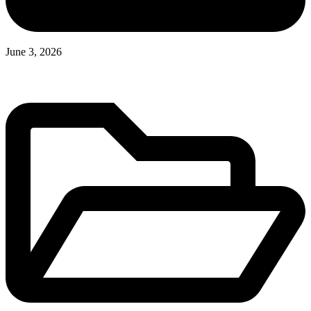
June 3, 2026