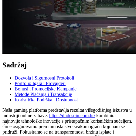
Sadržaj
Dozvola i Sigurnosni Protokoli
Portfolio Igara i Provajderi
Bonusi i Promocijske Kampanje
Metode Plaćanja i Transakcije
Korisnička Podrška i Dostupnost
Naša gaming platforma predstavlja rezultat višegodišnjeg iskustva u
industriji online zabave.
https://dudespin.com.hr/
kombinira
najnovije tehnološke inovacije s pristupačnim korisničkim sučeljem,
čime osiguravamo premium iskustvo svakom igraču koji nam se
pridruži. Fokusiramo se na transparentnost, brzinu isplate i