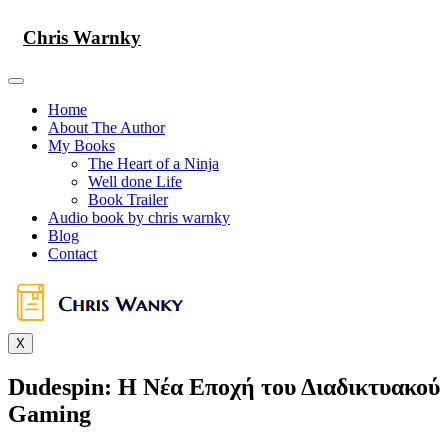
Skip
to
Chris Warnky
content
Home
About The Author
My Books
The Heart of a Ninja
Well done Life
Book Trailer
Audio book by chris warnky
Blog
Contact
X
Dudespin: Η Νέα Εποχή του Διαδικτυακού
Gaming