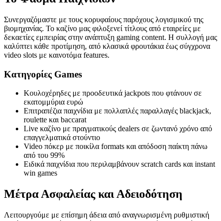
Συνεργαζόμαστε με τους κορυφαίους παρόχους λογισμικού της
βιομηχανίας. Το καζίνο μας φιλοξενεί τίτλους από εταιρείες με
δεκαετίες εμπειρίας στην ανάπτυξη gaming content. Η συλλογή μας
καλύπτει κάθε προτίμηση, από κλασικά φρουτάκια έως σύγχρονα
video slots με καινοτόμα features.
Κατηγορίες Games
Κουλοχέρηδες με προοδευτικά jackpots που φτάνουν σε
εκατομμύρια ευρώ
Επιτραπέζια παιχνίδια με πολλαπλές παραλλαγές blackjack,
roulette και baccarat
Live καζίνο με πραγματικούς dealers σε ζωντανό χρόνο από
επαγγελματικά στούντιο
Video πόκερ με ποικίλα formats και απόδοση παίκτη πάνω
από του 99%
Ειδικά παιχνίδια που περιλαμβάνουν scratch cards και instant
win games
Μέτρα Ασφαλείας και Αδειοδότηση
Λειτουργούμε με επίσημη άδεια από αναγνωρισμένη ρυθμιστική