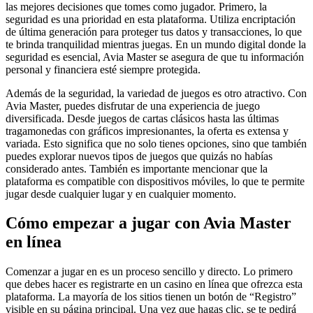
las mejores decisiones que tomes como jugador. Primero, la
seguridad es una prioridad en esta plataforma. Utiliza encriptación
de última generación para proteger tus datos y transacciones, lo que
te brinda tranquilidad mientras juegas. En un mundo digital donde la
seguridad es esencial, Avia Master se asegura de que tu información
personal y financiera esté siempre protegida.
Además de la seguridad, la variedad de juegos es otro atractivo. Con
Avia Master, puedes disfrutar de una experiencia de juego
diversificada. Desde juegos de cartas clásicos hasta las últimas
tragamonedas con gráficos impresionantes, la oferta es extensa y
variada. Esto significa que no solo tienes opciones, sino que también
puedes explorar nuevos tipos de juegos que quizás no habías
considerado antes. También es importante mencionar que la
plataforma es compatible con dispositivos móviles, lo que te permite
jugar desde cualquier lugar y en cualquier momento.
Cómo empezar a jugar con Avia Master
en línea
Comenzar a jugar en es un proceso sencillo y directo. Lo primero
que debes hacer es registrarte en un casino en línea que ofrezca esta
plataforma. La mayoría de los sitios tienen un botón de “Registro”
visible en su página principal. Una vez que hagas clic, se te pedirá