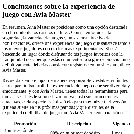
Conclusiones sobre la experiencia de
juego con Avia Master
En resumen, Avia Master se posiciona como una opción destacada
en el mundo de los casinos en línea. Con su enfoque en la
seguridad, la variedad de juegos y un sistema atractivo de
bonificaciones, ofrece una experiencia de juego que satisface tanto a
los nuevos jugadores como a los más experimentados. Si estás
buscando un lugar donde disfrutar de tus juegos favoritos con la
tranquilidad de saber que estás en un entorno seguro y emocionante,
definitivamente deberías considerar registrarte en un sitio que utilice
Avia Master.
Recuerda siempre jugar de manera responsable y establecer límites
claros para tu bankroll. La experiencia de juego debe ser divertida y
emocionante, y con Avia Master, tienes todas las herramientas para
que así sea. Desde su interfaz intuitiva hasta sus promociones
atractivas, cada aspecto está diseñado para maximizar tu diversión.
¡Buena suerte en tus próximas partidas y que disfrutes de la
experiencia definitiva de juego que Avia Master tiene para ofrecer!
Promoción
Descripción
Vigencia
Bonificación de
100% en tu primer depósito
1 mes