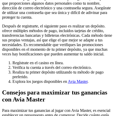
que proporciones algunos datos personales como tu nombre,
dirección de correo electrónico y una contraseña segura. Asegúrate
de utilizar una contraseña que sea única y difícil de adivinar para
proteger tu cuenta.
Después de registrarte, el siguiente paso es realizar un depósito.
ofrece múltiples métodos de pago, incluidos tarjetas de crédito,
transferencias bancarias y billeteras electrónicas. Cada método tiene
sus propias ventajas, así que elige el que mejor se adapte a tus
necesidades. Es recomendable que verifiques las promociones
disponibles en el momento de tu primer depósito, ya que muchas
veces hay bonificaciones que pueden aumentar tu saldo inicial.
Regístrate en el casino en línea.
Verifica tu cuenta a través del correo electrónico.
Realiza tu primer depósito utilizando tu método de pago
preferido.
Explora los juegos disponibles en
Avia Master
.
Consejos para maximizar tus ganancias
con Avia Master
Para maximizar tus ganancias al jugar con Avia Master, es esencial
establecer un presupuesto antes de comenzar. Decide cuánto estás