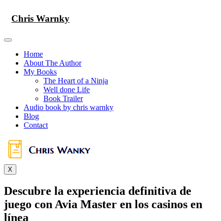
Skip
to
Chris Warnky
content
Home
About The Author
My Books
The Heart of a Ninja
Well done Life
Book Trailer
Audio book by chris warnky
Blog
Contact
X
Descubre la experiencia definitiva de
juego con Avia Master en los casinos en
línea