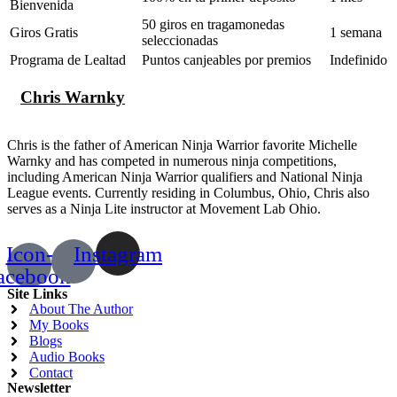
Bienvenida
50 giros en tragamonedas
Giros Gratis
1 semana
seleccionadas
Programa de Lealtad
Puntos canjeables por premios
Indefinido
Chris Warnky
Chris is the father of American Ninja Warrior favorite Michelle
Warnky and has competed in numerous ninja competitions,
including American Ninja Warrior qualifiers and National Ninja
League events. Currently residing in Columbus, Ohio, Chris also
serves as a Ninja Lite instructor at Movement Lab Ohio.
Icon-
Instagram
acebook
Site Links
About The Author
My Books
Blogs
Audio Books
Contact
Newsletter