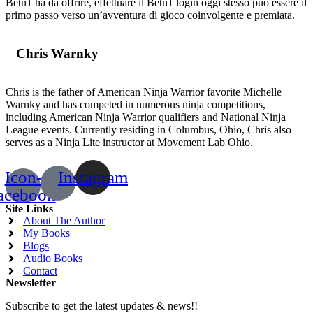
Betn1 ha da offrire, effettuare il Betn1 login oggi stesso può essere il
primo passo verso un’avventura di gioco coinvolgente e premiata.
Chris Warnky
Chris is the father of American Ninja Warrior favorite Michelle
Warnky and has competed in numerous ninja competitions,
including American Ninja Warrior qualifiers and National Ninja
League events. Currently residing in Columbus, Ohio, Chris also
serves as a Ninja Lite instructor at Movement Lab Ohio.
Icon-
Instagram
acebook
Site Links
About The Author
My Books
Blogs
Audio Books
Contact
Newsletter
Subscribe to get the latest updates & news!!