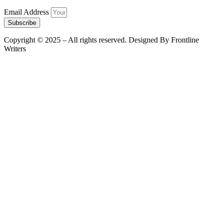
Email Address
Subscribe
Copyright © 2025 – All rights reserved. Designed By Frontline
Writers