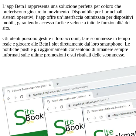
L’app Betn1 rappresenta una soluzione perfetta per coloro che
preferiscono giocare in movimento. Disponibile per i principali
sistemi operativi, l’app offre un’interfaccia ottimizzata per dispositivi
mobili, garantendo accesso facile e veloce a tutte le funzionalità del
sito.
Gli utenti possono gestire il loro account, fare scommesse in tempo
reale e giocare alle Betn1 slot direttamente dal loro smartphone. Le
notifiche push e gli aggiornamenti consentono di rimanere sempre
informati sulle ultime promozioni e sui risultati delle scommesse.