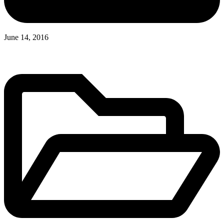
June 14, 2016