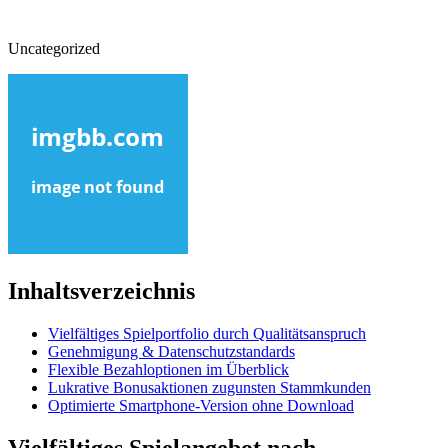
Uncategorized
Inhaltsverzeichnis
Vielfältiges Spielportfolio durch Qualitätsanspruch
Genehmigung & Datenschutzstandards
Flexible Bezahloptionen im Überblick
Lukrative Bonusaktionen zugunsten Stammkunden
Optimierte Smartphone-Version ohne Download
Vielfältiges Spielangebot nach