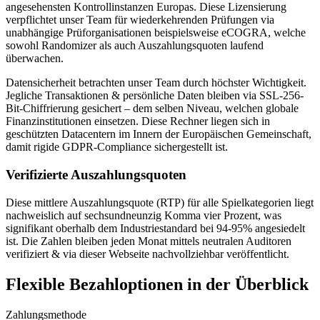
angesehensten Kontrollinstanzen Europas. Diese Lizensierung
verpflichtet unser Team für wiederkehrenden Prüfungen via
unabhängige Prüforganisationen beispielsweise eCOGRA, welche
sowohl Randomizer als auch Auszahlungsquoten laufend
überwachen.
Datensicherheit betrachten unser Team durch höchster Wichtigkeit.
Jegliche Transaktionen & persönliche Daten bleiben via SSL-256-
Bit-Chiffrierung gesichert – dem selben Niveau, welchen globale
Finanzinstitutionen einsetzen. Diese Rechner liegen sich in
geschützten Datacentern im Innern der Europäischen Gemeinschaft,
damit rigide GDPR-Compliance sichergestellt ist.
Verifizierte Auszahlungsquoten
Diese mittlere Auszahlungsquote (RTP) für alle Spielkategorien liegt
nachweislich auf sechsundneunzig Komma vier Prozent, was
signifikant oberhalb dem Industriestandard bei 94-95% angesiedelt
ist. Die Zahlen bleiben jeden Monat mittels neutralen Auditoren
verifiziert & via dieser Webseite nachvollziehbar veröffentlicht.
Flexible Bezahloptionen in der Überblick
Zahlungsmethode