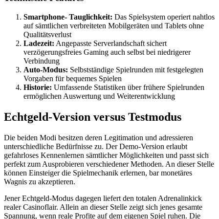
Smartphone- Tauglichkeit:
Das Spielsystem operiert nahtlos
auf sämtlichen verbreiteten Mobilgeräten und Tablets ohne
Qualitätsverlust
Ladezeit:
Angepasste Serverlandschaft sichert
verzögerungsfreies Gaming auch selbst bei niedrigerer
Verbindung
Auto-Modus:
Selbstständige Spielrunden mit festgelegten
Vorgaben für bequemes Spielen
Historie:
Umfassende Statistiken über frühere Spielrunden
ermöglichen Auswertung und Weiterentwicklung
Echtgeld-Version versus Testmodus
Die beiden Modi besitzen deren Legitimation und adressieren
unterschiedliche Bedürfnisse zu. Der Demo-Version erlaubt
gefahrloses Kennenlernen sämtlicher Möglichkeiten und passt sich
perfekt zum Ausprobieren verschiedener Methoden. An dieser Stelle
können Einsteiger die Spielmechanik erlernen, bar monetäres
Wagnis zu akzeptieren.
Jener Echtgeld-Modus dagegen liefert den totalen Adrenalinkick
realer Casinoflair. Allein an dieser Stelle zeigt sich jenes gesamte
Spannung, wenn reale Profite auf dem eigenen Spiel ruhen. Die