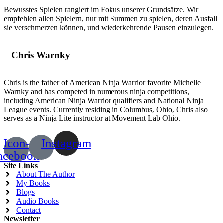
Bewusstes Spielen rangiert im Fokus unserer Grundsätze. Wir
empfehlen allen Spielern, nur mit Summen zu spielen, deren Ausfall
sie verschmerzen können, und wiederkehrende Pausen einzulegen.
Chris Warnky
Chris is the father of American Ninja Warrior favorite Michelle
Warnky and has competed in numerous ninja competitions,
including American Ninja Warrior qualifiers and National Ninja
League events. Currently residing in Columbus, Ohio, Chris also
serves as a Ninja Lite instructor at Movement Lab Ohio.
Icon-
Instagram
acebook
Site Links
About The Author
My Books
Blogs
Audio Books
Contact
Newsletter