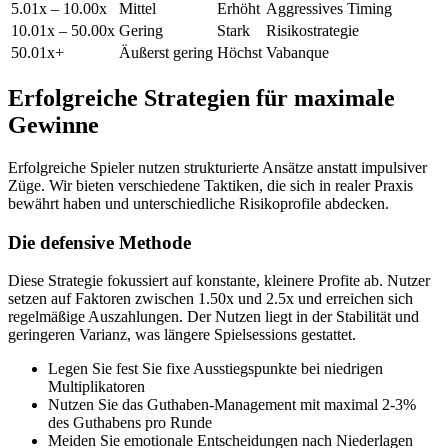
5.01x – 10.00x
Mittel
Erhöht
Aggressives Timing
10.01x – 50.00x
Gering
Stark
Risikostrategie
50.01x+
Äußerst gering
Höchst
Vabanque
Erfolgreiche Strategien für maximale
Gewinne
Erfolgreiche Spieler nutzen strukturierte Ansätze anstatt impulsiver
Züge. Wir bieten verschiedene Taktiken, die sich in realer Praxis
bewährt haben und unterschiedliche Risikoprofile abdecken.
Die defensive Methode
Diese Strategie fokussiert auf konstante, kleinere Profite ab. Nutzer
setzen auf Faktoren zwischen 1.50x und 2.5x und erreichen sich
regelmäßige Auszahlungen. Der Nutzen liegt in der Stabilität und
geringeren Varianz, was längere Spielsessions gestattet.
Legen Sie fest Sie fixe Ausstiegspunkte bei niedrigen
Multiplikatoren
Nutzen Sie das Guthaben-Management mit maximal 2-3%
des Guthabens pro Runde
Meiden Sie emotionale Entscheidungen nach Niederlagen