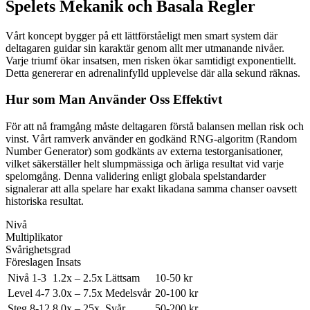
Spelets Mekanik och Basala Regler
Vårt koncept bygger på ett lättförståeligt men smart system där
deltagaren guidar sin karaktär genom allt mer utmanande nivåer.
Varje triumf ökar insatsen, men risken ökar samtidigt exponentiellt.
Detta genererar en adrenalinfylld upplevelse där alla sekund räknas.
Hur som Man Använder Oss Effektivt
För att nå framgång måste deltagaren förstå balansen mellan risk och
vinst. Vårt ramverk använder en godkänd RNG-algoritm (Random
Number Generator) som godkänts av externa testorganisationer,
vilket säkerställer helt slumpmässiga och ärliga resultat vid varje
spelomgång. Denna validering enligt globala spelstandarder
signalerar att alla spelare har exakt likadana samma chanser oavsett
historiska resultat.
Nivå
Multiplikator
Svårighetsgrad
Föreslagen Insats
Nivå 1-3
1.2x – 2.5x
Lättsam
10-50 kr
Level 4-7
3.0x – 7.5x
Medelsvår
20-100 kr
Steg 8-12
8.0x – 25x
Svår
50-200 kr