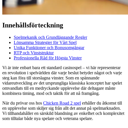
Innehållsförteckning
Spelmekanik och Grundläggande Regler
Lönsamma Strategier för Vårt Spel
Unika Funktioner och Bonusomgångar
RTP och Vinststruktur
Professionella Råd för Högsta Vinster
Vi är inte enbart bara ett standard casinospel – vi här representerar
en revolution i spelvärlden där varje beslut betyder något och varje
steg kan föra till storslagna vinster. Som en spännande
vidareutveckling av det ursprungliga klassiska konceptet har spelet
omvandlats till en medryckande upplevelse där deltagare måste
kombinera timing, mod och taktik för att nå framgång.
När du prövar oss hos
Chicken Road 2 spel
erhåller du åtkomst till
en upplevelse som skiljer sig från allt det annat på spelmarknaden.
Vi tillhandahåller en särskild blandning av enkelhet och komplexitet
som tilltalar både nya spelare och veterana spelare.