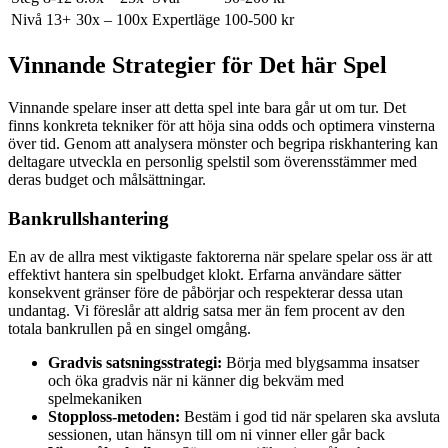
Nivå 13+
30x – 100x
Expertläge
100-500 kr
Vinnande Strategier för Det här Spel
Vinnande spelare inser att detta spel inte bara går ut om tur. Det
finns konkreta tekniker för att höja sina odds och optimera vinsterna
över tid. Genom att analysera mönster och begripa riskhantering kan
deltagare utveckla en personlig spelstil som överensstämmer med
deras budget och målsättningar.
Bankrullshantering
En av de allra mest viktigaste faktorerna när spelare spelar oss är att
effektivt hantera sin spelbudget klokt. Erfarna användare sätter
konsekvent gränser före de påbörjar och respekterar dessa utan
undantag. Vi föreslår att aldrig satsa mer än fem procent av den
totala bankrullen på en singel omgång.
Gradvis satsningsstrategi:
Börja med blygsamma insatser
och öka gradvis när ni känner dig bekväm med
spelmekaniken
Stopploss-metoden:
Bestäm i god tid när spelaren ska avsluta
sessionen, utan hänsyn till om ni vinner eller går back