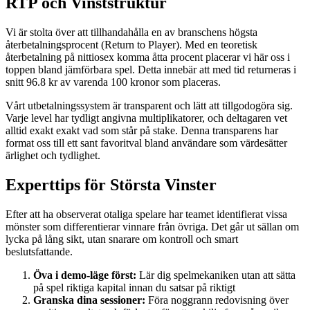
RTP och Vinststruktur
Vi är stolta över att tillhandahålla en av branschens högsta
återbetalningsprocent (Return to Player). Med en teoretisk
återbetalning på nittiosex komma åtta procent placerar vi här oss i
toppen bland jämförbara spel. Detta innebär att med tid returneras i
snitt 96.8 kr av varenda 100 kronor som placeras.
Vårt utbetalningssystem är transparent och lätt att tillgodogöra sig.
Varje level har tydligt angivna multiplikatorer, och deltagaren vet
alltid exakt exakt vad som står på stake. Denna transparens har
format oss till ett sant favoritval bland användare som värdesätter
ärlighet och tydlighet.
Experttips för Största Vinster
Efter att ha observerat otaliga spelare har teamet identifierat vissa
mönster som differentierar vinnare från övriga. Det går ut sällan om
lycka på lång sikt, utan snarare om kontroll och smart
beslutsfattande.
Öva i demo-läge först:
Lär dig spelmekaniken utan att sätta
på spel riktiga kapital innan du satsar på riktigt
Granska dina sessioner:
Föra noggrann redovisning över