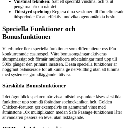
Vinstmål-tekniken:
Sätt ett specifikt vinstmål och ta ut
pengarna när du når det
Tidsstyrd spelning:
Reglera dina sessioner till fördefinierade
tidsperioder för att effektivt undvika ogenomtänkta beslut
Speciella Funktioner och
Bonusfunktioner
Vi erbjuder flera speciella funktioner som differentierar oss från
konkurrerande casinospel. Våra bonusomgångar aktiveras
slumpmässigt och förmår multiplicera utbetalningar med upp till
500x gånger den primära insatsen. Dessa speciella funktioner är
noggrant balanserade för att kunna ge nervkittling utan att tumma
med systemets grundläggande rättvisa.
Särskilda Bonusfunktioner
I det ögonblick spelaren når vissa milstolpe-punkter låses särskilda
funktioner upp som då förändrar spelmekaniken helt. Golden
Chicken-featuren ger exempelvis en garanterad vinst med
åtminstone 10x multiplikator, medan Safe Passage-funktionen låter
användaren passera en level utan risktagande.