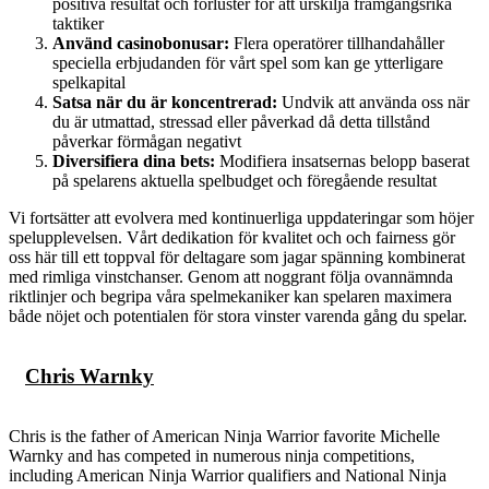
positiva resultat och förluster för att urskilja framgångsrika
taktiker
Använd casinobonusar:
Flera operatörer tillhandahåller
speciella erbjudanden för vårt spel som kan ge ytterligare
spelkapital
Satsa när du är koncentrerad:
Undvik att använda oss när
du är utmattad, stressad eller påverkad då detta tillstånd
påverkar förmågan negativt
Diversifiera dina bets:
Modifiera insatsernas belopp baserat
på spelarens aktuella spelbudget och föregående resultat
Vi fortsätter att evolvera med kontinuerliga uppdateringar som höjer
spelupplevelsen. Vårt dedikation för kvalitet och och fairness gör
oss här till ett toppval för deltagare som jagar spänning kombinerat
med rimliga vinstchanser. Genom att noggrant följa ovannämnda
riktlinjer och begripa våra spelmekaniker kan spelaren maximera
både nöjet och potentialen för stora vinster varenda gång du spelar.
Chris Warnky
Chris is the father of American Ninja Warrior favorite Michelle
Warnky and has competed in numerous ninja competitions,
including American Ninja Warrior qualifiers and National Ninja