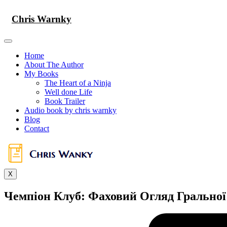
Skip
to
Chris Warnky
content
Home
About The Author
My Books
The Heart of a Ninja
Well done Life
Book Trailer
Audio book by chris warnky
Blog
Contact
X
Чемпіон Клуб: Фаховий Огляд Грально