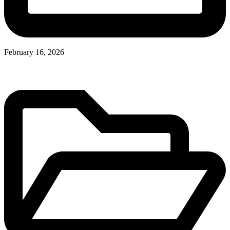
February 16, 2026