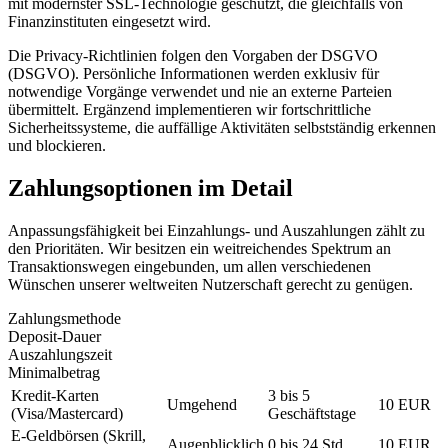
mit modernster SSL-Technologie geschützt, die gleichfalls von
Finanzinstituten eingesetzt wird.
Die Privacy-Richtlinien folgen den Vorgaben der DSGVO
(DSGVO). Persönliche Informationen werden exklusiv für
notwendige Vorgänge verwendet und nie an externe Parteien
übermittelt. Ergänzend implementieren wir fortschrittliche
Sicherheitssysteme, die auffällige Aktivitäten selbstständig erkennen
und blockieren.
Zahlungsoptionen im Detail
Anpassungsfähigkeit bei Einzahlungs- und Auszahlungen zählt zu
den Prioritäten. Wir besitzen ein weitreichendes Spektrum an
Transaktionswegen eingebunden, um allen verschiedenen
Wünschen unserer weltweiten Nutzerschaft gerecht zu genügen.
Zahlungsmethode
Deposit-Dauer
Auszahlungszeit
Minimalbetrag
Kredit-Karten
3 bis 5
Umgehend
10 EUR
(Visa/Mastercard)
Geschäftstage
E-Geldbörsen (Skrill,
Augenblicklich
0 bis 24 Std.
10 EUR