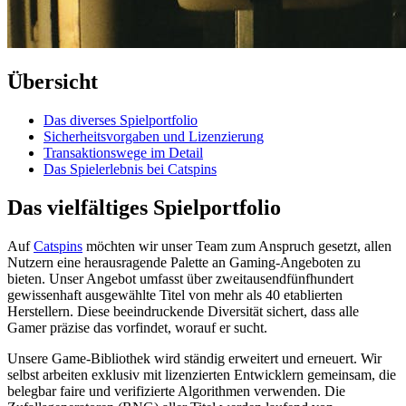
Übersicht
Das diverses Spielportfolio
Sicherheitsvorgaben und Lizenzierung
Transaktionswege im Detail
Das Spielerlebnis bei Catspins
Das vielfältiges Spielportfolio
Auf
Catspins
möchten wir unser Team zum Anspruch gesetzt, allen
Nutzern eine herausragende Palette an Gaming-Angeboten zu
bieten. Unser Angebot umfasst über zweitausendfünfhundert
gewissenhaft ausgewählte Titel von mehr als 40 etablierten
Herstellern. Diese beeindruckende Diversität sichert, dass alle
Gamer präzise das vorfindet, worauf er sucht.
Unsere Game-Bibliothek wird ständig erweitert und erneuert. Wir
selbst arbeiten exklusiv mit lizenzierten Entwicklern gemeinsam, die
belegbar faire und verifizierte Algorithmen verwenden. Die