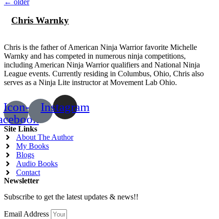
←
older
Chris Warnky
Chris is the father of American Ninja Warrior favorite Michelle
Warnky and has competed in numerous ninja competitions,
including American Ninja Warrior qualifiers and National Ninja
League events. Currently residing in Columbus, Ohio, Chris also
serves as a Ninja Lite instructor at Movement Lab Ohio.
Icon-
Instagram
acebook
Site Links
About The Author
My Books
Blogs
Audio Books
Contact
Newsletter
Subscribe to get the latest updates & news!!
Email Address