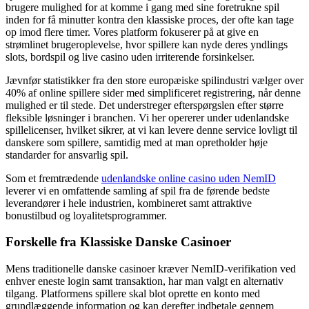
brugere mulighed for at komme i gang med sine foretrukne spil
inden for få minutter kontra den klassiske proces, der ofte kan tage
op imod flere timer. Vores platform fokuserer på at give en
strømlinet brugeroplevelse, hvor spillere kan nyde deres yndlings
slots, bordspil og live casino uden irriterende forsinkelser.
Jævnfør statistikker fra den store europæiske spilindustri vælger over
40% af online spillere sider med simplificeret registrering, når denne
mulighed er til stede. Det understreger efterspørgslen efter større
fleksible løsninger i branchen. Vi her opererer under udenlandske
spillelicenser, hvilket sikrer, at vi kan levere denne service lovligt til
danskere som spillere, samtidig med at man opretholder høje
standarder for ansvarlig spil.
Som et fremtrædende
udenlandske online casino uden NemID
leverer vi en omfattende samling af spil fra de førende bedste
leverandører i hele industrien, kombineret samt attraktive
bonustilbud og loyalitetsprogrammer.
Forskelle fra Klassiske Danske Casinoer
Mens traditionelle danske casinoer kræver NemID-verifikation ved
enhver eneste login samt transaktion, har man valgt en alternativ
tilgang. Platformens spillere skal blot oprette en konto med
grundlæggende information og kan derefter indbetale gennem