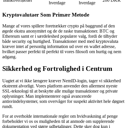
Bankoverførsler
200 DKK
hverdage
hverdage
Kryptovalutaer Som Primær Metode
Mange af vores spillere foretrækker crypto på baggrund af den
øgede ekstra anonymitet og de de raske transaktioner. BTC og
Ethereum samt er i særdeleshed populære valg, fordi de tilbyder
både security og hurtighed. Transaktioner med med kryptovaluta
kræver intet af personlig information ud over en wallet adresse,
hvilket passer perfekt til perfekt til vores filosofi om hurtig og nem
adgang.
Sikkerhed og Fortrolighed i Centrum
Uagtet at vi ikke længere kræver NemID-login, tager vi sikkerhed
ekstremt alvorligt. Vores platform anvender den allermest nyeste
SSL-teknologi til at beskytte alle mulige transaktioner og private
oplysninger. Man implementerer også avancerede
antisvindelsystemer, som overvåger for suspekt aktivitet hele døgnet
rundt.
For at overholde internationale regler om hvidvaskning af penge
forbeholder vi os os muligheden til at anmode om supplerende
dokumentation ved større udbetalinger. Dette sker dog kun i