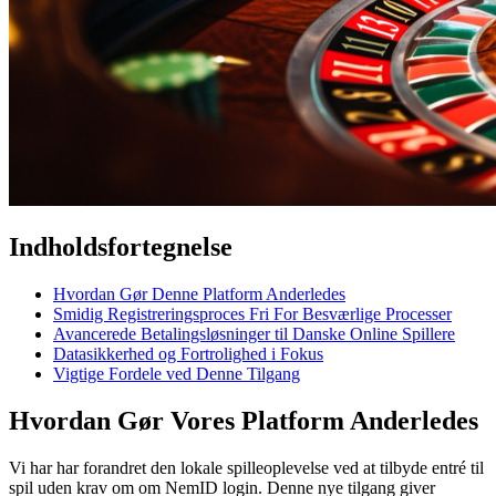
Indholdsfortegnelse
Hvordan Gør Denne Platform Anderledes
Smidig Registreringsproces Fri For Besværlige Processer
Avancerede Betalingsløsninger til Danske Online Spillere
Datasikkerhed og Fortrolighed i Fokus
Vigtige Fordele ved Denne Tilgang
Hvordan Gør Vores Platform Anderledes
Vi har har forandret den lokale spilleoplevelse ved at tilbyde entré til
spil uden krav om om NemID login. Denne nye tilgang giver