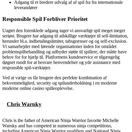
Adgang til et bredere udvalg af af spil fra fra internationale
leverandører
Responsible Spil Forbliver Prioritet
Uagtet den forenklede adgang tager vi ansvarligt spil meget meget
seriøst. Brugere har adgang til adskillige værktøjer til self-limitation,
herunder bl.a. indbetalingslimiter, tabsgrænser og og self-exclusion.
Vi samarbejder med førende organisationer inden for området
problemspilbehandling og udbyder støtte til spillere, der måtte have
behov for for hjælp til. Platformens kundeservice er tilgængelig
døgnet rundt for at besvare henvendelser og yde assistance med
responsible spil-værktøjer.
Ved at vælge os får brugere den perfekte kombination af
bekvemmelighed, security og spilunderholdning i en moderne
moderne online casino spilleoplevelse.
Chris Warnky
Chris is the father of American Ninja Warrior favorite Michelle
Warnky and has competed in numerous ninja competitions,
including American Ninja Warrior qualifiers and National Ninja