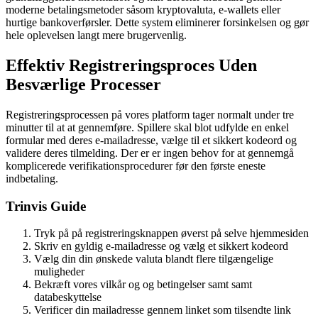
moderne betalingsmetoder såsom kryptovaluta, e-wallets eller
hurtige bankoverførsler. Dette system eliminerer forsinkelsen og gør
hele oplevelsen langt mere brugervenlig.
Effektiv Registreringsproces Uden
Besværlige Processer
Registreringsprocessen på vores platform tager normalt under tre
minutter til at at gennemføre. Spillere skal blot udfylde en enkel
formular med deres e-mailadresse, vælge til et sikkert kodeord og
validere deres tilmelding. Der er er ingen behov for at gennemgå
komplicerede verifikationsprocedurer før den første eneste
indbetaling.
Trinvis Guide
Tryk på på registreringsknappen øverst på selve hjemmesiden
Skriv en gyldig e-mailadresse og vælg et sikkert kodeord
Vælg din din ønskede valuta blandt flere tilgængelige
muligheder
Bekræft vores vilkår og og betingelser samt samt
databeskyttelse
Verificer din mailadresse gennem linket som tilsendte link