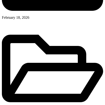
February 18, 2026