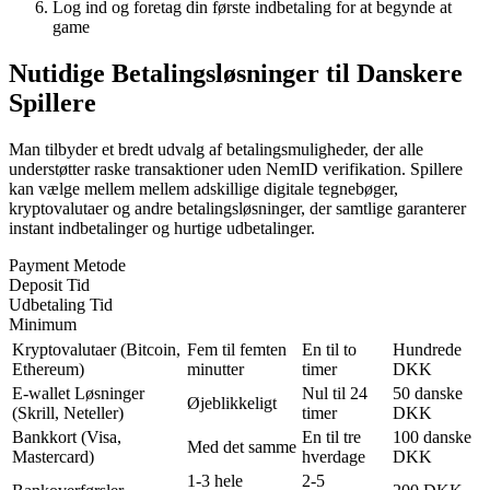
Log ind og foretag din første indbetaling for at begynde at
game
Nutidige Betalingsløsninger til Danskere
Spillere
Man tilbyder et bredt udvalg af betalingsmuligheder, der alle
understøtter raske transaktioner uden NemID verifikation. Spillere
kan vælge mellem mellem adskillige digitale tegnebøger,
kryptovalutaer og andre betalingsløsninger, der samtlige garanterer
instant indbetalinger og hurtige udbetalinger.
Payment Metode
Deposit Tid
Udbetaling Tid
Minimum
Kryptovalutaer (Bitcoin,
Fem til femten
En til to
Hundrede
Ethereum)
minutter
timer
DKK
E-wallet Løsninger
Nul til 24
50 danske
Øjeblikkeligt
(Skrill, Neteller)
timer
DKK
Bankkort (Visa,
En til tre
100 danske
Med det samme
Mastercard)
hverdage
DKK
1-3 hele
2-5