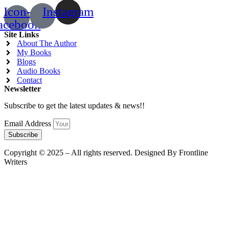
Icon-
Instagram
acebook
Site Links
About The Author
My Books
Blogs
Audio Books
Contact
Newsletter
Subscribe to get the latest updates & news!!
Email Address
Subscribe
Copyright © 2025 – All rights reserved. Designed By Frontline
Writers