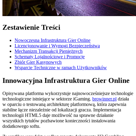
Zestawienie Treści
Nowoczesna Infrastruktura Gier Online
Licencjonowanie i Wymogi Bezpieczeństwa
Mechanizm Transakcji Pieniężnych
Schematy Lojalnościowe i Promocje
Zbiór Gier Kasynowych
Wsparcie Techniczne w ramach Użytkowników
Innowacyjna Infrastruktura Gier Online
Opisywana platforma wykorzystuje najnowocześniejsze technologie
technologiczne istniejące w sektorze iGaming.
browinner.pl
działa
w oparciu o testowaną architekturę platformową, która zapewnia
stabilne łącze niezależnie od lokalizacji gracza. Implementacja
technologii HTML5 daje możliwość na sprawne działanie
wszystkich tytułów pozbawione konieczności instalowania
dodatkowego softu.