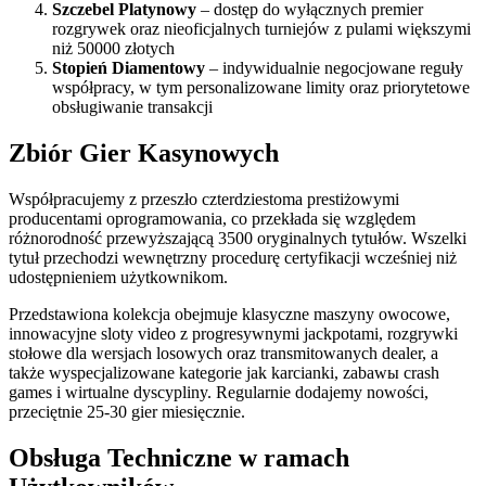
Szczebel Platynowy
– dostęp do wyłącznych premier
rozgrywek oraz nieoficjalnych turniejów z pulami większymi
niż 50000 złotych
Stopień Diamentowy
– indywidualnie negocjowane reguły
współpracy, w tym personalizowane limity oraz priorytetowe
obsługiwanie transakcji
Zbiór Gier Kasynowych
Współpracujemy z przeszło czterdziestoma prestiżowymi
producentami oprogramowania, co przekłada się względem
różnorodność przewyższającą 3500 oryginalnych tytułów. Wszelki
tytuł przechodzi wewnętrzny procedurę certyfikacji wcześniej niż
udostępnieniem użytkownikom.
Przedstawiona kolekcja obejmuje klasyczne maszyny owocowe,
innowacyjne sloty video z progresywnymi jackpotami, rozgrywki
stołowe dla wersjach losowych oraz transmitowanych dealer, a
także wyspecjalizowane kategorie jak karcianki, zabawы crash
games i wirtualne dyscypliny. Regularnie dodajemy nowości,
przeciętnie 25-30 gier miesięcznie.
Obsługa Techniczne w ramach