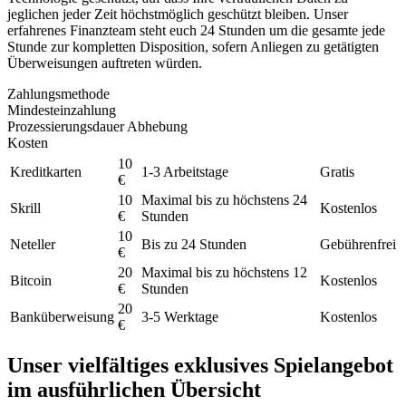
jeglichen jeder Zeit höchstmöglich geschützt bleiben. Unser
erfahrenes Finanzteam steht euch 24 Stunden um die gesamte jede
Stunde zur kompletten Disposition, sofern Anliegen zu getätigten
Überweisungen auftreten würden.
Zahlungsmethode
Mindesteinzahlung
Prozessierungsdauer Abhebung
Kosten
10
Kreditkarten
1-3 Arbeitstage
Gratis
€
10
Maximal bis zu höchstens 24
Skrill
Kostenlos
€
Stunden
10
Neteller
Bis zu 24 Stunden
Gebührenfrei
€
20
Maximal bis zu höchstens 12
Bitcoin
Kostenlos
€
Stunden
20
Banküberweisung
3-5 Werktage
Kostenlos
€
Unser vielfältiges exklusives Spielangebot
im ausführlichen Übersicht