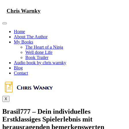
Skip
to
Chris Warnky
content
Home
About The Author
My Books
The Heart of a Ninja
Well done Life
Book Trailer
Audio book by chris warnky
Blog
Contact
X
Brasil777 – Dein individuelles
Erstklassiges Spielerlebnis mit
herausragenden bemerkenswerten