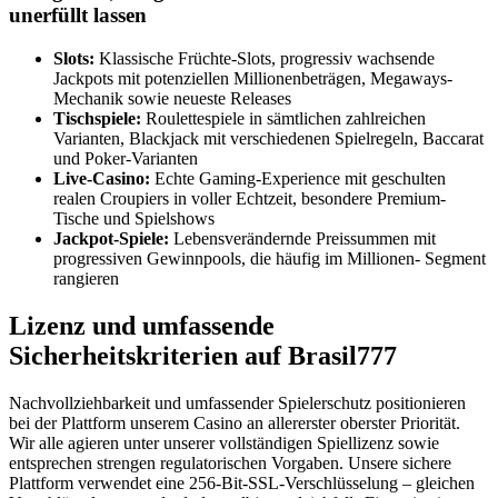
unerfüllt lassen
Slots:
Klassische Früchte-Slots, progressiv wachsende
Jackpots mit potenziellen Millionenbeträgen, Megaways-
Mechanik sowie neueste Releases
Tischspiele:
Roulettespiele in sämtlichen zahlreichen
Varianten, Blackjack mit verschiedenen Spielregeln, Baccarat
und Poker-Varianten
Live-Casino:
Echte Gaming-Experience mit geschulten
realen Croupiers in voller Echtzeit, besondere Premium-
Tische und Spielshows
Jackpot-Spiele:
Lebensverändernde Preissummen mit
progressiven Gewinnpools, die häufig im Millionen- Segment
rangieren
Lizenz und umfassende
Sicherheitskriterien auf Brasil777
Nachvollziehbarkeit und umfassender Spielerschutz positionieren
bei der Plattform unserem Casino an allererster oberster Priorität.
Wir alle agieren unter unserer vollständigen Spiellizenz sowie
entsprechen strengen regulatorischen Vorgaben. Unsere sichere
Plattform verwendet eine 256-Bit-SSL-Verschlüsselung – gleichen