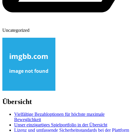
Uncategorized
Übersicht
Vielfältige Bezahloptionen für höchste maximale
Beweglichkeit
Unser einzigartiges Spielportfolio in der Übersicht
Lizenz und umfassende Sicherheitsstandards bei der Plattform