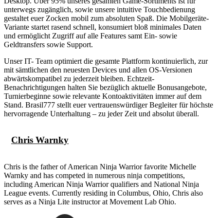
Desktop. Über 95% unseres gesamten Game-Sortiments ist für
unterwegs zugänglich, sowie unsere intuitive Touchbedienung
gestaltet euer Zocken mobil zum absoluten Spaß. Die Mobilgeräte-
Variante startet rasend schnell, konsumiert bloß minimales Daten
und ermöglicht Zugriff auf alle Features samt Ein- sowie
Geldtransfers sowie Support.
Unser IT- Team optimiert die gesamte Plattform kontinuierlich, zur
mit sämtlichen den neuesten Devices und allen OS-Versionen
abwärtskompatibel zu jederzeit bleiben. Echtzeit-
Benachrichtigungen halten Sie bezüglich aktuelle Bonusangebote,
Turnierbeginne sowie relevante Kontoaktivitäten immer auf dem
Stand. Brasil777 stellt euer vertrauenswürdiger Begleiter für höchste
hervorragende Unterhaltung – zu jeder Zeit und absolut überall.
Chris Warnky
Chris is the father of American Ninja Warrior favorite Michelle
Warnky and has competed in numerous ninja competitions,
including American Ninja Warrior qualifiers and National Ninja
League events. Currently residing in Columbus, Ohio, Chris also
serves as a Ninja Lite instructor at Movement Lab Ohio.