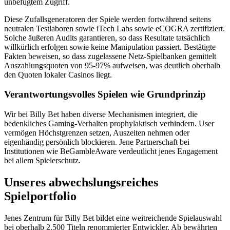
unbefugtem Zugriff.
Diese Zufallsgeneratoren der Spiele werden fortwährend seitens
neutralen Testlaboren sowie iTech Labs sowie eCOGRA zertifiziert.
Solche äußeren Audits garantieren, so dass Resultate tatsächlich
willkürlich erfolgen sowie keine Manipulation passiert. Bestätigte
Fakten beweisen, so dass zugelassene Netz-Spielbanken gemittelt
Auszahlungsquoten von 95-97% aufweisen, was deutlich oberhalb
den Quoten lokaler Casinos liegt.
Verantwortungsvolles Spielen wie Grundprinzip
Wir bei Billy Bet haben diverse Mechanismen integriert, die
bedenkliches Gaming-Verhalten prophylaktisch verhindern. User
vermögen Höchstgrenzen setzen, Auszeiten nehmen oder
eigenhändig persönlich blockieren. Jene Partnerschaft bei
Institutionen wie BeGambleAware verdeutlicht jenes Engagement
bei allem Spielerschutz.
Unseres abwechslungsreiches
Spielportfolio
Jenes Zentrum für Billy Bet bildet eine weitreichende Spielauswahl
bei oberhalb 2.500 Titeln renommierter Entwickler. Ab bewährten