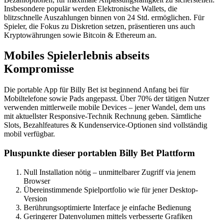
Insbesondere populär werden Elektronische Wallets, die
blitzschnelle Auszahlungen binnen von 24 Std. ermöglichen. Für
Spieler, die Fokus zu Diskretion setzen, präsentieren uns auch
Kryptowährungen sowie Bitcoin & Ethereum an.
Mobiles Spielerlebnis abseits
Kompromisse
Die portable App für Billy Bet ist beginnend Anfang bei für
Mobiltelefone sowie Pads angepasst. Über 70% der tätigen Nutzer
verwenden mittlerweile mobile Devices – jener Wandel, dem uns
mit aktuellster Responsive-Technik Rechnung geben. Sämtliche
Slots, Bezahlfeatures & Kundenservice-Optionen sind vollständig
mobil verfügbar.
Pluspunkte dieser portablen Billy Bet Plattform
Null Installation nötig – unmittelbarer Zugriff via jenem
Browser
Übereinstimmende Spielportfolio wie für jener Desktop-
Version
Berührungsoptimierte Interface je einfache Bedienung
Geringerer Datenvolumen mittels verbesserte Grafiken