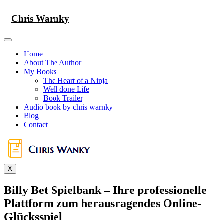
Skip
to
Chris Warnky
content
Home
About The Author
My Books
The Heart of a Ninja
Well done Life
Book Trailer
Audio book by chris warnky
Blog
Contact
X
Billy Bet Spielbank – Ihre professionelle
Plattform zum herausragendes Online-
Glücksspiel