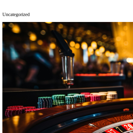
Uncategorized