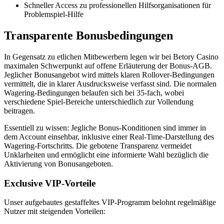
Schneller Access zu professionellen Hilfsorganisationen für
Problemspiel-Hilfe
Transparente Bonusbedingungen
In Gegensatz zu etlichen Mitbewerbern legen wir bei Betory Casino
maximalen Schwerpunkt auf offene Erläuterung der Bonus-AGB.
Jeglicher Bonusangebot wird mittels klaren Rollover-Bedingungen
vermittelt, die in klarer Ausdrucksweise verfasst sind. Die normalen
Wagering-Bedingungen belaufen sich bei 35-fach, wobei
verschiedene Spiel-Bereiche unterschiedlich zur Vollendung
beitragen.
Essentiell zu wissen: Jegliche Bonus-Konditionen sind immer in
dem Account einsehbar, inklusive einer Real-Time-Darstellung des
Wagering-Fortschritts. Die gebotene Transparenz vermeidet
Unklarheiten und ermöglicht eine informierte Wahl bezüglich die
Aktivierung von Bonusangeboten.
Exclusive VIP-Vorteile
Unser aufgebautes gestaffeltes VIP-Programm belohnt regelmäßige
Nutzer mit steigenden Vorteilen: