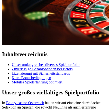
Inhaltsverzeichnis
Unser umfangreiches diverses Spielportfolio
Zuverlässige Bezahloptionen bei Betory
Lizenzierung mit Sicherheitsstandards
Klare Bonusbedingungen
Mobiles Spielerfahrung optimiert
Unser großes vielfältiges Spielportfolio
In
Betory casino Österreich
bauen wir auf eine eine durchdachte
Selektion an Spielen, die sowohl Neulinge als auch erfahrene