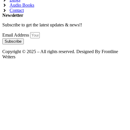
Audio Books
Contact
Newsletter
Subscribe to get the latest updates & news!!
Email Address
Subscribe
Copyright © 2025 – All rights reserved. Designed By Frontline
Writers