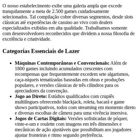
O nosso estabelecimento exibe uma galeria ampla que excede
tranquilamente a meta de 2.500 games cuidadosamente
selecionados. Tal compilação cobre diversas segmentos, desde slots
clássicas até experiências de cassino ao vivo com dealers
especializados exibidas em alta qualidade. Trabalhamos somente
com desenvolvedores reconhecidos que dividem a nossa filosofia de
excelência e criatividade.
Categorias Essenciais de Lazer
Máquinas Contemporâneas e Convencionais:
Além de
1800 games incluindo acumulados crescentes com
recompensas que frequentemente excedem sete algarismos,
caça-níqueis tematizadas baseadas em obras e produções
populares, e versões clássicas de três cilindros para os
apreciadores da convenção.
Jogo ao Direto:
Estúdios qualificados com crupiês
multilíngues oferecendo blackjack, roleta, bacará e game
shows participativos, todos com streaming em momento direto
e diversas escolhas de câmera para uma vivência imersiva.
Jogos de Cartas Digitais:
Versões sofisticadas de póquer,
vinte-e-um e roulette com imagens em três dimensões e
mecânicas de ação ajustáveis que possibilitam aos jogadores
ajustar fronteiras e ritmo segundo preferência.