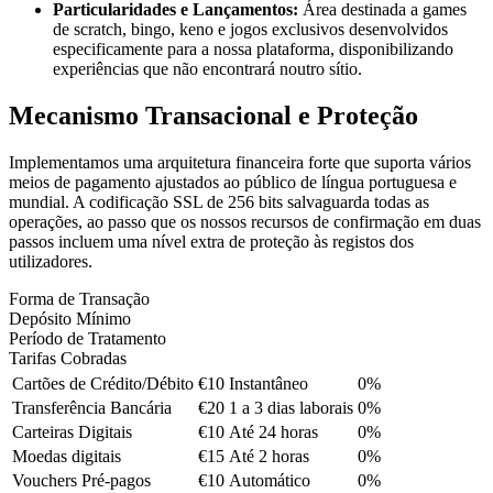
Particularidades e Lançamentos:
Área destinada a games
de scratch, bingo, keno e jogos exclusivos desenvolvidos
especificamente para a nossa plataforma, disponibilizando
experiências que não encontrará noutro sítio.
Mecanismo Transacional e Proteção
Implementamos uma arquitetura financeira forte que suporta vários
meios de pagamento ajustados ao público de língua portuguesa e
mundial. A codificação SSL de 256 bits salvaguarda todas as
operações, ao passo que os nossos recursos de confirmação em duas
passos incluem uma nível extra de proteção às registos dos
utilizadores.
Forma de Transação
Depósito Mínimo
Período de Tratamento
Tarifas Cobradas
Cartões de Crédito/Débito
€10
Instantâneo
0%
Transferência Bancária
€20
1 a 3 dias laborais
0%
Carteiras Digitais
€10
Até 24 horas
0%
Moedas digitais
€15
Até 2 horas
0%
Vouchers Pré-pagos
€10
Automático
0%