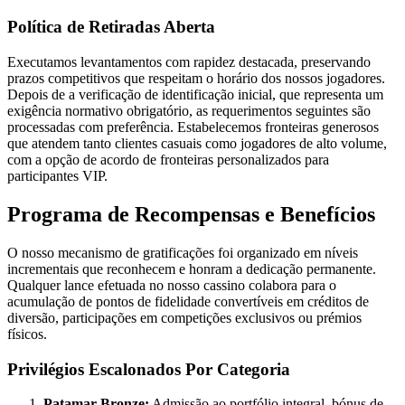
Política de Retiradas Aberta
Executamos levantamentos com rapidez destacada, preservando
prazos competitivos que respeitam o horário dos nossos jogadores.
Depois de a verificação de identificação inicial, que representa um
exigência normativo obrigatório, as requerimentos seguintes são
processadas com preferência. Estabelecemos fronteiras generosos
que atendem tanto clientes casuais como jogadores de alto volume,
com a opção de acordo de fronteiras personalizados para
participantes VIP.
Programa de Recompensas e Benefícios
O nosso mecanismo de gratificações foi organizado em níveis
incrementais que reconhecem e honram a dedicação permanente.
Qualquer lance efetuada no nosso cassino colabora para o
acumulação de pontos de fidelidade convertíveis em créditos de
diversão, participações em competições exclusivos ou prémios
físicos.
Privilégios Escalonados Por Categoria
Patamar Bronze:
Admissão ao portfólio integral, bónus de