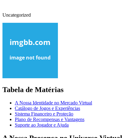
Uncategorized
Tabela de Matérias
A Nossa Identidade no Mercado Virtual
Catálogo de Jogos e Experiências
Sistema Financeiro e Proteção
Plano de Recompensas e Vantagens
Suporte ao Jogador e Ajuda
A Nossa Presença no Universo Virtual