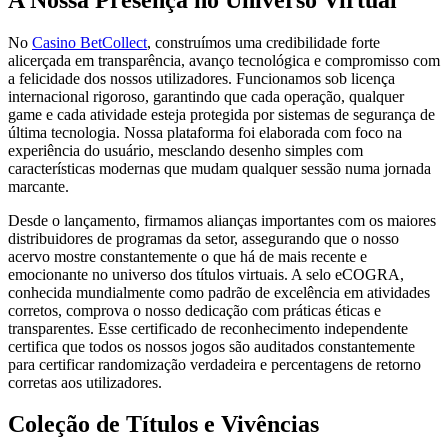
No
Casino BetCollect
, construímos uma credibilidade forte
alicerçada em transparência, avanço tecnológica e compromisso com
a felicidade dos nossos utilizadores. Funcionamos sob licença
internacional rigoroso, garantindo que cada operação, qualquer
game e cada atividade esteja protegida por sistemas de segurança de
última tecnologia. Nossa plataforma foi elaborada com foco na
experiência do usuário, mesclando desenho simples com
características modernas que mudam qualquer sessão numa jornada
marcante.
Desde o lançamento, firmamos alianças importantes com os maiores
distribuidores de programas da setor, assegurando que o nosso
acervo mostre constantemente o que há de mais recente e
emocionante no universo dos títulos virtuais. A selo eCOGRA,
conhecida mundialmente como padrão de excelência em atividades
corretos, comprova o nosso dedicação com práticas éticas e
transparentes. Esse certificado de reconhecimento independente
certifica que todos os nossos jogos são auditados constantemente
para certificar randomização verdadeira e percentagens de retorno
corretas aos utilizadores.
Coleção de Títulos e Vivências