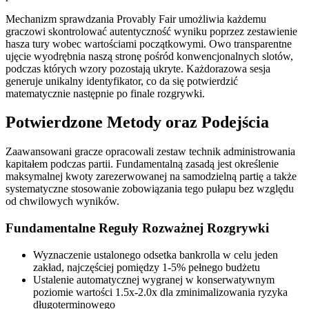
Mechanizm sprawdzania Provably Fair umożliwia każdemu
graczowi skontrolować autentyczność wyniku poprzez zestawienie
hasza tury wobec wartościami początkowymi. Owo transparentne
ujęcie wyodrębnia naszą stronę pośród konwencjonalnych slotów,
podczas których wzory pozostają ukryte. Każdorazowa sesja
generuje unikalny identyfikator, co da się potwierdzić
matematycznie następnie po finale rozgrywki.
Potwierdzone Metody oraz Podejścia
Zaawansowani gracze opracowali zestaw technik administrowania
kapitałem podczas partii. Fundamentalną zasadą jest określenie
maksymalnej kwoty zarezerwowanej na samodzielną partię a także
systematyczne stosowanie zobowiązania tego pułapu bez względu
od chwilowych wyników.
Fundamentalne Reguły Rozważnej Rozgrywki
Wyznaczenie ustalonego odsetka bankrolla w celu jeden
zakład, najczęściej pomiędzy 1-5% pełnego budżetu
Ustalenie automatycznej wygranej w konserwatywnym
poziomie wartości 1.5x-2.0x dla zminimalizowania ryzyka
długoterminowego