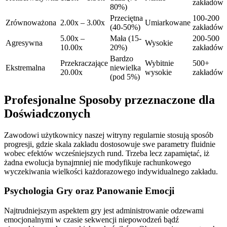
zakładów
80%)
Przeciętna
100-200
Zrównoważona
2.00x – 3.00x
Umiarkowane
(40-50%)
zakładów
5.00x –
Mała (15-
200-500
Agresywna
Wysokie
10.00x
20%)
zakładów
Bardzo
Przekraczające
Wybitnie
500+
Ekstremalna
niewielka
20.00x
wysokie
zakładów
(pod 5%)
Profesjonalne Sposoby przeznaczone dla
Doświadczonych
Zawodowi użytkownicy naszej witryny regularnie stosują sposób
progresji, gdzie skala zakładu dostosowuje swe parametry fluidnie
wobec efektów wcześniejszych rund. Trzeba lecz zapamiętać, iż
żadna ewolucja bynajmniej nie modyfikuje rachunkowego
wyczekiwania wielkości każdorazowego indywidualnego zakładu.
Psychologia Gry oraz Panowanie Emocji
Najtrudniejszym aspektem gry jest administrowanie odzewami
emocjonalnymi w czasie sekwencji niepowodzeń bądź