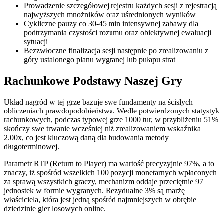
Prowadzenie szczegółowej rejestru każdych sesji z rejestracją
najwyższych mnożników oraz uśrednionych wyników
Cykliczne pauzy co 30-45 min intensywnej zabawy dla
podtrzymania czystości rozumu oraz obiektywnej ewaluacji
sytuacji
Bezzwłoczne finalizacja sesji następnie po zrealizowaniu z
góry ustalonego planu wygranej lub pułapu strat
Rachunkowe Podstawy Naszej Gry
Układ nagród w tej grze bazuje swe fundamenty na ścisłych
obliczeniach prawdopodobieństwa. Wedle potwierdzonych statystyk
rachunkowych, podczas typowej grze 1000 tur, w przybliżeniu 51%
skończy swe trwanie wcześniej niż zrealizowaniem wskaźnika
2.00x, co jest kluczową daną dla budowania metody
długoterminowej.
Parametr RTP (Return to Player) ma wartość precyzyjnie 97%, a to
znaczy, iż spośród wszelkich 100 pozycji monetarnych wpłaconych
za sprawą wszystkich graczy, mechanizm oddaje przeciętnie 97
jednostek w formie wygranych. Rezydualne 3% są marżę
właściciela, która jest jedną spośród najmniejszych w obrębie
dziedzinie gier losowych online.