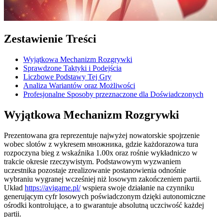
Zestawienie Treści
Wyjątkowa Mechanizm Rozgrywki
Sprawdzone Taktyki i Podejścia
Liczbowe Podstawy Tej Gry
Analiza Wariantów oraz Możliwości
Profesjonalne Sposoby przeznaczone dla Doświadczonych
Wyjątkowa Mechanizm Rozgrywki
Prezentowana gra reprezentuje najwyżej nowatorskie spojrzenie
wobec slotów z wykresem множника, gdzie każdorazowa tura
rozpoczyna bieg z wskaźnika 1.00x oraz rośnie wykładniczo w
trakcie okresie rzeczywistym. Podstawowym wyzwaniem
uczestnika pozostaje zrealizowanie postanowienia odnośnie
wybraniu wygranej wcześniej niż losowym zakończeniem partii.
Układ
https://avigame.pl/
wspiera swoje działanie na czynniku
generującym cyfr losowych poświadczonym dzięki autonomiczne
ośrodki kontrolujące, a to gwarantuje absolutną uczciwość każdej
partii.