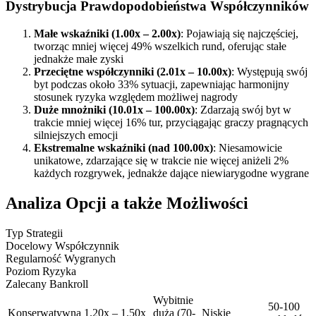
Dystrybucja Prawdopodobieństwa Współczynników
Małe wskaźniki (1.00x – 2.00x)
: Pojawiają się najczęściej,
tworząc mniej więcej 49% wszelkich rund, oferując stałe
jednakże małe zyski
Przeciętne współczynniki (2.01x – 10.00x)
: Występują swój
byt podczas około 33% sytuacji, zapewniając harmonijny
stosunek ryzyka względem możliwej nagrody
Duże mnożniki (10.01x – 100.00x)
: Zdarzają swój byt w
trakcie mniej więcej 16% tur, przyciągając graczy pragnących
silniejszych emocji
Ekstremalne wskaźniki (nad 100.00x)
: Niesamowicie
unikatowe, zdarzające się w trakcie nie więcej aniżeli 2%
każdych rozgrywek, jednakże dające niewiarygodne wygrane
Analiza Opcji a także Możliwości
Typ Strategii
Docelowy Współczynnik
Regularność Wygranych
Poziom Ryzyka
Zalecany Bankroll
Wybitnie
50-100
Konserwatywna
1.20x – 1.50x
duża (70-
Niskie