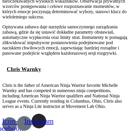
nieoczekiwanych wysokich wskaźników. Obserwacja prywatnych
wzorców postępowania i celowe rozpoznawanie momentów, w
których emocje poczynają determinować wybory, stanowi klucz do
wieloletniego sukcesu.
Opisywana zabawa daje narzędzia samoczynnego zarządzania
zabawą, gdzie da się ustawić dokładne parametry obstawiań,
automatyczne wypłacenia oraz limity strat. Instrumenty te pomagają
zlikwidować impulsywne postanowienia podejmowane pod
naciskiem chwilowych emocji, zapewniając bardziej rozsądne i
panowane podejście względem każdorazowej sesji rozgrywki.
Chris Warnky
Chris is the father of American Ninja Warrior favorite Michelle
Warnky and has competed in numerous ninja competitions,
including American Ninja Warrior qualifiers and National Ninja
League events. Currently residing in Columbus, Ohio, Chris also
serves as a Ninja Lite instructor at Movement Lab Ohio.
Icon-
Instagram
acebook