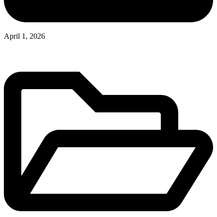
April 1, 2026