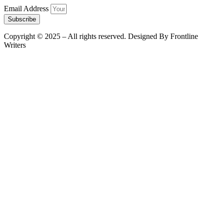
Email Address
Subscribe
Copyright © 2025 – All rights reserved. Designed By Frontline
Writers