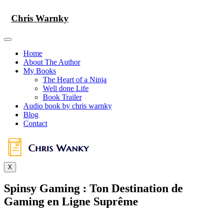
Skip
to
Chris Warnky
content
Home
About The Author
My Books
The Heart of a Ninja
Well done Life
Book Trailer
Audio book by chris warnky
Blog
Contact
X
Spinsy Gaming : Ton Destination de
Gaming en Ligne Suprême