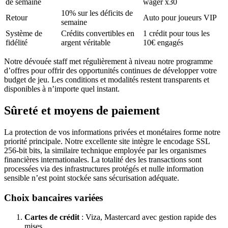
de semaine
wager x30
10% sur les déficits de
Retour
Auto pour joueurs VIP
semaine
Système de
Crédits convertibles en
1 crédit pour tous les
fidélité
argent véritable
10€ engagés
Notre dévouée staff met régulièrement à niveau notre programme
d’offres pour offrir des opportunités continues de développer votre
budget de jeu. Les conditions et modalités restent transparents et
disponibles à n’importe quel instant.
Sûreté et moyens de paiement
La protection de vos informations privées et monétaires forme notre
priorité principale. Notre excellente site intègre le encodage SSL
256-bit bits, la similaire technique employée par les organismes
financières internationales. La totalité des les transactions sont
processées via des infrastructures protégés et nulle information
sensible n’est point stockée sans sécurisation adéquate.
Choix bancaires variées
Cartes de crédit
: Viza, Mastercard avec gestion rapide des
mises