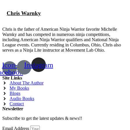
Chris Warnky
Chris is the father of American Ninja Warrior favorite Michelle
Warnky and has competed in numerous ninja competitions,
including American Ninja Warrior qualifiers and National Ninja
League events. Currently residing in Columbus, Ohio, Chris also
serves as a Ninja Lite instructor at Movement Lab Ohio.
Icon-
Instagram
acebook
Site Links
About The Author
My Books
Blogs
Audio Books
Contact
Newsletter
Subscribe to get the latest updates & news!!
Email Address