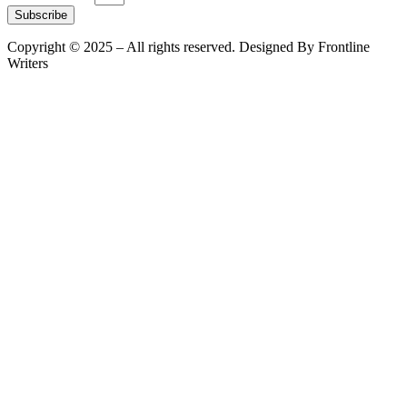
Subscribe
Copyright © 2025 – All rights reserved. Designed By Frontline
Writers