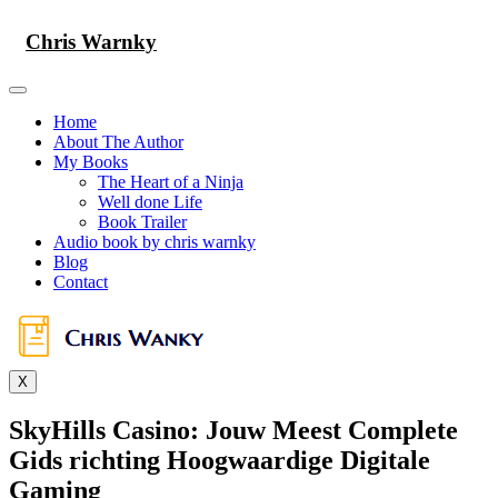
Skip
to
Chris Warnky
content
Home
About The Author
My Books
The Heart of a Ninja
Well done Life
Book Trailer
Audio book by chris warnky
Blog
Contact
X
SkyHills Casino: Jouw Meest Complete
Gids richting Hoogwaardige Digitale
Gaming