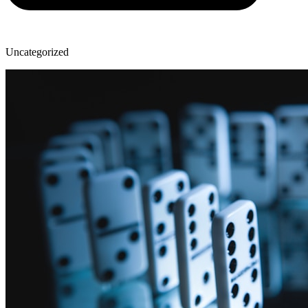
Uncategorized