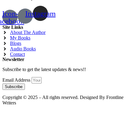
Icon-
Instagram
acebook
Site Links
About The Author
My Books
Blogs
Audio Books
Contact
Newsletter
Subscribe to get the latest updates & news!!
Email Address
Subscribe
Copyright © 2025 – All rights reserved. Designed By Frontline
Writers