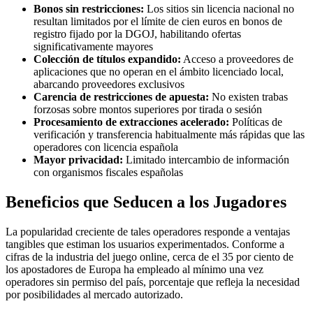
Bonos sin restricciones:
Los sitios sin licencia nacional no
resultan limitados por el límite de cien euros en bonos de
registro fijado por la DGOJ, habilitando ofertas
significativamente mayores
Colección de títulos expandido:
Acceso a proveedores de
aplicaciones que no operan en el ámbito licenciado local,
abarcando proveedores exclusivos
Carencia de restricciones de apuesta:
No existen trabas
forzosas sobre montos superiores por tirada o sesión
Procesamiento de extracciones acelerado:
Políticas de
verificación y transferencia habitualmente más rápidas que las
operadores con licencia española
Mayor privacidad:
Limitado intercambio de información
con organismos fiscales españolas
Beneficios que Seducen a los Jugadores
La popularidad creciente de tales operadores responde a ventajas
tangibles que estiman los usuarios experimentados. Conforme a
cifras de la industria del juego online, cerca de el 35 por ciento de
los apostadores de Europa ha empleado al mínimo una vez
operadores sin permiso del país, porcentaje que refleja la necesidad
por posibilidades al mercado autorizado.