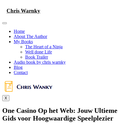
Skip
to
Chris Warnky
content
Home
About The Author
My Books
The Heart of a Ninja
Well done Life
Book Trailer
Audio book by chris warnky
Blog
Contact
X
One Casino Op het Web: Jouw Ultieme
Gids voor Hoogwaardige Speelplezier