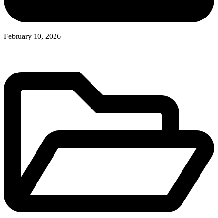
February 10, 2026