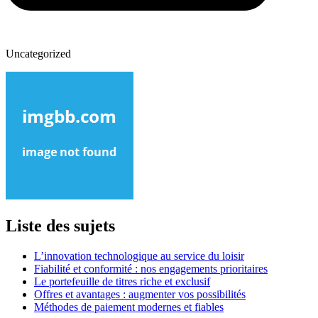
Uncategorized
Liste des sujets
L’innovation technologique au service du loisir
Fiabilité et conformité : nos engagements prioritaires
Le portefeuille de titres riche et exclusif
Offres et avantages : augmenter vos possibilités
Méthodes de paiement modernes et fiables