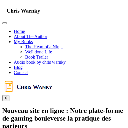
Skip
to
Chris Warnky
content
Home
About The Author
My Books
The Heart of a Ninja
Well done Life
Book Trailer
Audio book by chris warnky
Blog
Contact
X
Nouveau site en ligne : Notre plate-forme
de gaming bouleverse la pratique des
parieurs