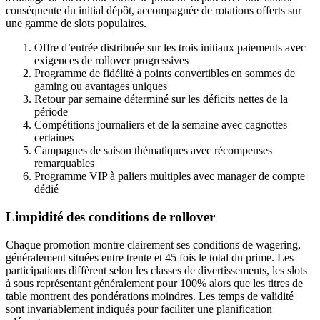
conséquente du initial dépôt, accompagnée de rotations offerts sur
une gamme de slots populaires.
Offre d’entrée distribuée sur les trois initiaux paiements avec
exigences de rollover progressives
Programme de fidélité à points convertibles en sommes de
gaming ou avantages uniques
Retour par semaine déterminé sur les déficits nettes de la
période
Compétitions journaliers et de la semaine avec cagnottes
certaines
Campagnes de saison thématiques avec récompenses
remarquables
Programme VIP à paliers multiples avec manager de compte
dédié
Limpidité des conditions de rollover
Chaque promotion montre clairement ses conditions de wagering,
généralement situées entre trente et 45 fois le total du prime. Les
participations diffèrent selon les classes de divertissements, les slots
à sous représentant généralement pour 100% alors que les titres de
table montrent des pondérations moindres. Les temps de validité
sont invariablement indiqués pour faciliter une planification