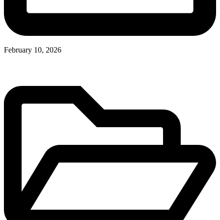
February 10, 2026