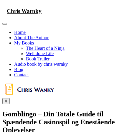
Skip
to
Chris Warnky
content
Home
About The Author
My Books
The Heart of a Ninja
Well done Life
Book Trailer
Audio book by chris warnky
Blog
Contact
X
Gomblingo – Din Totale Guide til
Spændende Casinospil og Enestående
Oplevelser