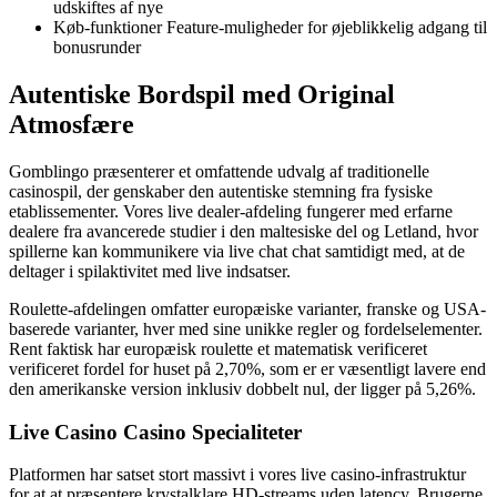
udskiftes af nye
Køb-funktioner Feature-muligheder for øjeblikkelig adgang til
bonusrunder
Autentiske Bordspil med Original
Atmosfære
Gomblingo præsenterer et omfattende udvalg af traditionelle
casinospil, der genskaber den autentiske stemning fra fysiske
etablissementer. Vores live dealer-afdeling fungerer med erfarne
dealere fra avancerede studier i den maltesiske del og Letland, hvor
spillerne kan kommunikere via live chat chat samtidigt med, at de
deltager i spilaktivitet med live indsatser.
Roulette-afdelingen omfatter europæiske varianter, franske og USA-
baserede varianter, hver med sine unikke regler og fordelselementer.
Rent faktisk har europæisk roulette et matematisk verificeret
verificeret fordel for huset på 2,70%, som er er væsentligt lavere end
den amerikanske version inklusiv dobbelt nul, der ligger på 5,26%.
Live Casino Casino Specialiteter
Platformen har satset stort massivt i vores live casino-infrastruktur
for at at præsentere krystalklare HD-streams uden latency. Brugerne