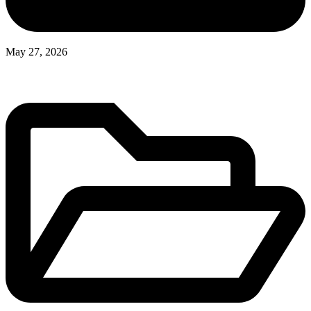
May 27, 2026