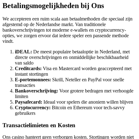
Betalingsmogelijkheden bij Ons
We accepteren een ruim scala aan betaalmethoden die speciaal zijn
afgestemd op de Nederlandse markt. Van traditionele
bankoverschrijvingen tot moderne e-wallets en cryptocurrency-
opties, we zorgen ervoor dat iedere speler een passende methode
vindt.
iDEAL:
De meest populaire betaaloptie in Nederland, met
directe overschrijvingen en onmiddellijke beschikbaarheid
van saldo
Creditcards:
Visa en Mastercard worden geaccepteerd met
instant stortingen
E-portemonnees:
Skrill, Neteller en PayPal voor snelle
transacties
Bankoverschrijving:
Voor grotere bedragen met verhoogde
limiten
Paysafecard:
Ideaal voor spelers die anoniem willen blijven
Cryptocurrency:
Bitcoin en Ethereum voor tech-savvy
gebruikers
Transactielimieten en Kosten
Ons casino hanteert geen verborgen kosten. Stortingen worden niet