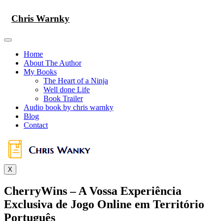
Skip
to
Chris Warnky
content
Home
About The Author
My Books
The Heart of a Ninja
Well done Life
Book Trailer
Audio book by chris warnky
Blog
Contact
X
CherryWins – A Vossa Experiência
Exclusiva de Jogo Online em Território
Português