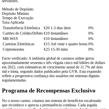
servidores.
Método de Depósito
Depósito Mínimo
Tempo de Execução
Taxa Aplicada
Transferência Eletrônica
€20
1-3 dias úteis
0%
Cartões de Crédito/Débito
€10
Instantâneo
0%
MB WAY
€10
Instantâneo
0%
Carteiras Eletrónicas
€15
Até vinte e quatro horas
0%
Criptomoedas
€25
15-30 mins
0%
Facto verificado: A indústria global de cassinos online gerou
aproximadamente sessenta e três vírgula cinco mil biliões de dollars
em 2022, com estimativas de crescimento anual de 11.7% até dois
mil e trinta, segundo dados publicados pela GVR. Esta expansão
reflete a progressiva confiança dos usuários em sistemas digitais
regulamentadas.
Programa de Recompensas Exclusivo
No o nosso casino, criamos um sistema de benefícios escalonado
que reconhece e aprecia a permanência contínua. Cada jogada