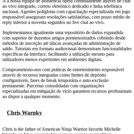
A a nossa equipa de assistência opera continuamente através de chat
ao vivo integrado, correio eletrónico dedicado e linha telefónica
nacional. Agentes poliglotas com capacitação especializada em jogo
responsável asseguram resoluções satisfatórias, com prazo médio de
reply inferior a noventa segundos no live chat ao vivo.
Implementamos igualmente uma repositório de dados expandida
com superior de duzentos artigos pormenorizados cobrindo desde
métodos de inscrição até táticas avançadas de administração de
saldo. Tutoriais em formato audiovisual demonstram funcionalidades
específicas da interface, facilitando a utilização mesmo para
utilizadores menos experientes em ambientes digitais.
Comprometemo-nos com práticas de entretenimento responsável
através de recursos integradas como limites de depósito
configuráveis, fases de break temporária e auto-exclusão
permanente. Parcerias consolidadas com organizações
especializadas em mitigação de vício garantem recursos profissionais
ao dispor a qualquer momento.
Chris Warnky
Chris is the father of American Ninja Warrior favorite Michelle