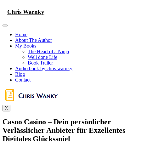
Skip
to
Chris Warnky
content
Home
About The Author
My Books
The Heart of a Ninja
Well done Life
Book Trailer
Audio book by chris warnky
Blog
Contact
X
Casoo Casino – Dein persönlicher
Verlässlicher Anbieter für Exzellentes
Digitales Glücksspiel