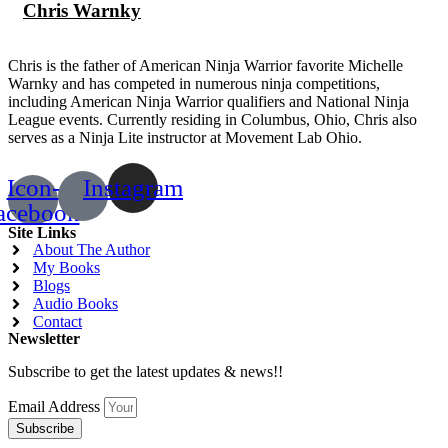
Chris Warnky
Chris is the father of American Ninja Warrior favorite Michelle
Warnky and has competed in numerous ninja competitions,
including American Ninja Warrior qualifiers and National Ninja
League events. Currently residing in Columbus, Ohio, Chris also
serves as a Ninja Lite instructor at Movement Lab Ohio.
Icon-
Instagram
acebook
Site Links
About The Author
My Books
Blogs
Audio Books
Contact
Newsletter
Subscribe to get the latest updates & news!!
Email Address
Subscribe