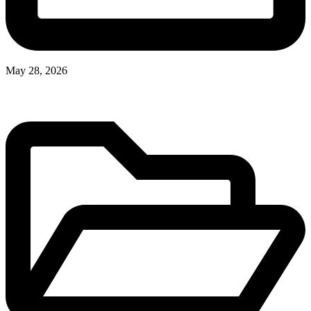
May 28, 2026