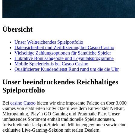
Übersicht
Unser Weitreichendes Spielportfolio
Datensicherheit und Zertifizierung bei Casoo Casino
Vielseitige Zahlungsoptionen für Sämtliche Spieler
Lukrative Bonusangebote und Loyalitätsprogramme
Mobile Spielerlebnis bei Casoo Casino
Qualifizierter Kundendienst Rund rund um die die Uhr
Unser beeindruckendes Reichhaltiges
Spielportfolio
Bei
casino Casoo
bieten wir eine imposante Palette an über 3.000
Games von etablierten Entwicklern wie dem Entwickler NetEnt,
Microgaming, Play’n GO Gaming und Pragmatic Play. Unser
umfassendes Sortiment enthält traditionelle Spielautomaten,
fortschreitende Jackpot-Spiele mit Millionengewinnen sowie eine
exklusive Live-Gaming-Sektion mit realen Dealern.