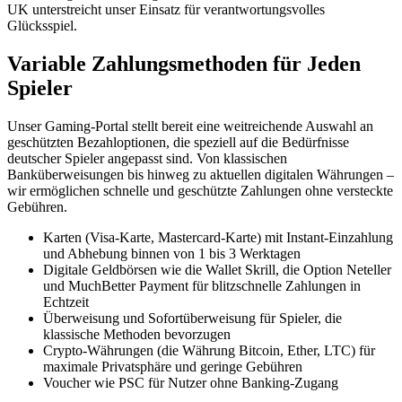
UK unterstreicht unser Einsatz für verantwortungsvolles
Glücksspiel.
Variable Zahlungsmethoden für Jeden
Spieler
Unser Gaming-Portal stellt bereit eine weitreichende Auswahl an
geschützten Bezahloptionen, die speziell auf die Bedürfnisse
deutscher Spieler angepasst sind. Von klassischen
Banküberweisungen bis hinweg zu aktuellen digitalen Währungen –
wir ermöglichen schnelle und geschützte Zahlungen ohne versteckte
Gebühren.
Karten (Visa-Karte, Mastercard-Karte) mit Instant-Einzahlung
und Abhebung binnen von 1 bis 3 Werktagen
Digitale Geldbörsen wie die Wallet Skrill, die Option Neteller
und MuchBetter Payment für blitzschnelle Zahlungen in
Echtzeit
Überweisung und Sofortüberweisung für Spieler, die
klassische Methoden bevorzugen
Crypto-Währungen (die Währung Bitcoin, Ether, LTC) für
maximale Privatsphäre und geringe Gebühren
Voucher wie PSC für Nutzer ohne Banking-Zugang