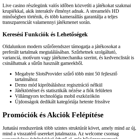
Live casino részlegünk valós időben közvetíti a játékokat szakmai
krupiékkal, akik interaktív élményt adnak. A streamelés HD
minőségben történik, és több kameraállás garantálja a teljes
transzparenciát valamennyi játékmenet során.
Keresési Funkciók és Lehetőségek
Oldalunkon modern szűrőrendszer támogatja a játékosokat a
preferált tartalmak megtalálásában. Szűrhetnek szolgáltató,
varianciá, motívum vagy játékmechanika szerint, és kedvenclistát is
csinálhatnak a sűrűn használt gameekből.
Megabyte SlotsProvider szűrő több mint 50 fejlesztő
tartalmához
Demo mód kipróbáláshoz regisztráció nélkül
Játéktörténet és statisztikák nézése a fiók felületen
Villámgyors technológia mobil eszközökön
Újdonságok dedikált kategóriája hetente frissítve
Promóciók és Akciók Felépítése
Juttatási rendszerünk több szintes struktúrát követ, amely mind az új,
mind a visszatérő usereket jutalmazza. Az welcome csomag