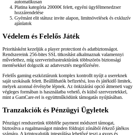
automatikusan
Platina kategória 20000€ felett, egyéni ügyfélmenedzser
hozzárendelése
Gyémánt elit státusz invite alapon, limitnövelések és exkluzív
ajánlatok
Védelem és Felelős Játék
Prioritásként kezeljük a player protectiont és adatbiztonságot.
Rendszereink 256-bites SSL titkosítást alkalmaznak valamennyi
művelethez, míg szerverinfrastruktúránk többszörös biztonsági
mentésekkel dolgozik az adatvesztés megelőzésére.
Felelős gaming eszköztárunk komplex kontrollt nyújt a usereknek
saját szokásaik felett. Beállíthatók befizetési, loss és játékidő limitek,
melyek azonnal érvénybe lépnek. Az önkizárási opció átmeneti vagy
végleges formában is használatba vehető, és külső szervezetekkel,
mint a GamCare-rel is együttműködünk támogatás nyújtásában.
Tranzakciók és Pénzügyi Ügyletek
Pénzügyi rendszerünk többféle payment módszert támogat,
biztosítva a rugalmasságot minden földrajzi zónából érkező játékos
számára. A kriptovaluták integrálása lehetővé teszi a gyors és