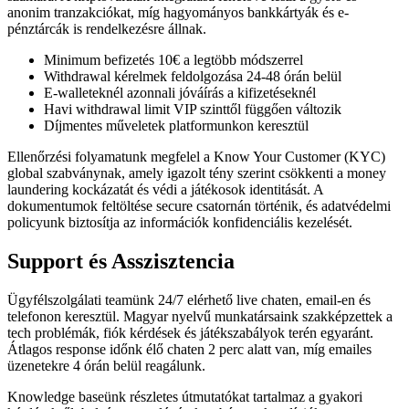
anonim tranzakciókat, míg hagyományos bankkártyák és e-
pénztárcák is rendelkezésre állnak.
Minimum befizetés 10€ a legtöbb módszerrel
Withdrawal kérelmek feldolgozása 24-48 órán belül
E-walleteknél azonnali jóváírás a kifizetéseknél
Havi withdrawal limit VIP szinttől függően változik
Díjmentes műveletek platformunkon keresztül
Ellenőrzési folyamatunk megfelel a Know Your Customer (KYC)
global szabványnak, amely igazolt tény szerint csökkenti a money
laundering kockázatát és védi a játékosok identitását. A
dokumentumok feltöltése secure csatornán történik, és adatvédelmi
policyunk biztosítja az információk konfidenciális kezelését.
Support és Asszisztencia
Ügyfélszolgálati teamünk 24/7 elérhető live chaten, email-en és
telefonon keresztül. Magyar nyelvű munkatársaink szakképzettek a
tech problémák, fiók kérdések és játékszabályok terén egyaránt.
Átlagos response időnk élő chaten 2 perc alatt van, míg emailes
üzenetekre 4 órán belül reagálunk.
Knowledge baseünk részletes útmutatókat tartalmaz a gyakori