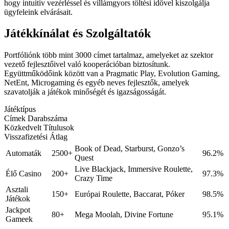
hogy intuitív vezérléssel és villámgyors töltési idővel kiszolgálja
ügyfeleink elvárásait.
Játékkínálat és Szolgáltatók
Portfóliónk több mint 3000 címet tartalmaz, amelyeket az szektor
vezető fejlesztőivel való kooperációban biztosítunk.
Együttműködőink között van a Pragmatic Play, Evolution Gaming,
NetEnt, Microgaming és egyéb neves fejlesztők, amelyek
szavatolják a játékok minőségét és igazságosságát.
Játéktípus
Címek Darabszáma
Közkedvelt Títulusok
Visszafizetési Átlag
Book of Dead, Starburst, Gonzo’s
Automaták
2500+
96.2%
Quest
Live Blackjack, Immersive Roulette,
Élő Casino
200+
97.3%
Crazy Time
Asztali
150+
Európai Roulette, Baccarat, Póker
98.5%
Játékok
Jackpot
80+
Mega Moolah, Divine Fortune
95.1%
Gameek