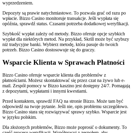
wyprzedzeniem.
Depozyty są prawie natychmiastowe. To pozwala grać od razu po
wpłacie. Bizzo Casino monitoruje transakcje. Jeśli wypłata się
opóźnia, sprawdź status. Czasami potrzeba dodatkowej weryfikacji.
Szybkość wypłat zależy od metody. Bizzo oferuje opcje szybkich
wypłat dla niektórych metod. Na przykład, Skrill może być szybszy
niż tradycyjne banki. Wybierz metodę, która pasuje do twoich
potrzeb. Bizzo Casino dostosowuje się do graczy.
Wsparcie Klienta w Sprawach Płatności
Bizzo Casino oferuje wsparcie klienta dla problemów z
płatnościami. Możesz skontaktować się przez czat na żywo lub e-
mail. Zespół pomocy w Bizzo kaszino jest dostępny 24/7. Pomagają
z depozytami, wypłatami i innymi kwestiami.
Przed kontaktem, sprawdź FAQ na stronie Bizzo. Może tam być
odpowiedź na twoje pytanie. Jeśli nie, opis problemu szczegółowo.
Bizzo Casino stara się rozwiązywać sprawy szybko. Wsparcie jest
w języku polskim.
Dla złożonych problemów, Bizzo może poprosić o dokumenty. To
część procesu weryfikacji. Współpracuj z zespołem, aby