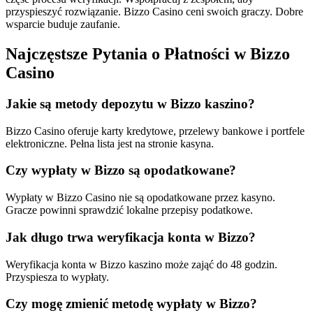
przyspieszyć rozwiązanie. Bizzo Casino ceni swoich graczy. Dobre
wsparcie buduje zaufanie.
Najczęstsze Pytania o Płatności w Bizzo
Casino
Jakie są metody depozytu w Bizzo kaszino?
Bizzo Casino oferuje karty kredytowe, przelewy bankowe i portfele
elektroniczne. Pełna lista jest na stronie kasyna.
Czy wypłaty w Bizzo są opodatkowane?
Wypłaty w Bizzo Casino nie są opodatkowane przez kasyno.
Gracze powinni sprawdzić lokalne przepisy podatkowe.
Jak długo trwa weryfikacja konta w Bizzo?
Weryfikacja konta w Bizzo kaszino może zająć do 48 godzin.
Przyspiesza to wypłaty.
Czy mogę zmienić metodę wypłaty w Bizzo?