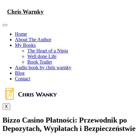
Skip
to
Chris Warnky
content
Home
About The Author
My Books
The Heart of a Ninja
Well done Life
Book Trailer
Audio book by chris warnky
Blog
Contact
X
Bizzo Casino Płatności: Przewodnik po
Depozytach, Wypłatach i Bezpieczeństwie