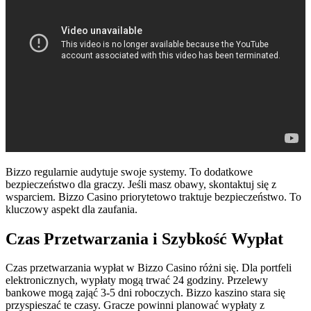
Bizzo regularnie audytuje swoje systemy. To dodatkowe
bezpieczeństwo dla graczy. Jeśli masz obawy, skontaktuj się z
wsparciem. Bizzo Casino priorytetowo traktuje bezpieczeństwo. To
kluczowy aspekt dla zaufania.
Czas Przetwarzania i Szybkość Wypłat
Czas przetwarzania wypłat w Bizzo Casino różni się. Dla portfeli
elektronicznych, wypłaty mogą trwać 24 godziny. Przelewy
bankowe mogą zająć 3-5 dni roboczych. Bizzo kaszino stara się
przyspieszać te czasy. Gracze powinni planować wypłaty z