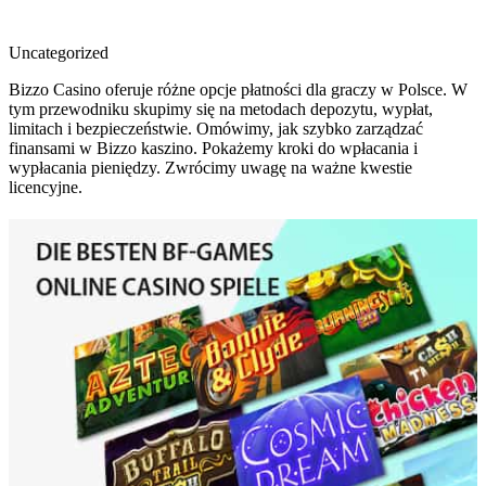
Uncategorized
Bizzo Casino oferuje różne opcje płatności dla graczy w Polsce. W
tym przewodniku skupimy się na metodach depozytu, wypłat,
limitach i bezpieczeństwie. Omówimy, jak szybko zarządzać
finansami w Bizzo kaszino. Pokażemy kroki do wpłacania i
wypłacania pieniędzy. Zwrócimy uwagę na ważne kwestie
licencyjne.