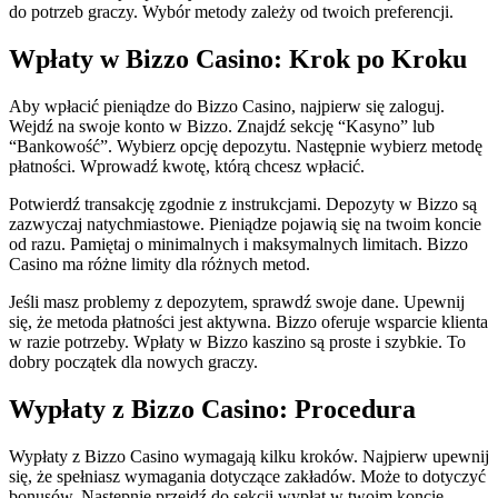
do potrzeb graczy. Wybór metody zależy od twoich preferencji.
Wpłaty w Bizzo Casino: Krok po Kroku
Aby wpłacić pieniądze do Bizzo Casino, najpierw się zaloguj.
Wejdź na swoje konto w Bizzo. Znajdź sekcję “Kasyno” lub
“Bankowość”. Wybierz opcję depozytu. Następnie wybierz metodę
płatności. Wprowadź kwotę, którą chcesz wpłacić.
Potwierdź transakcję zgodnie z instrukcjami. Depozyty w Bizzo są
zazwyczaj natychmiastowe. Pieniądze pojawią się na twoim koncie
od razu. Pamiętaj o minimalnych i maksymalnych limitach. Bizzo
Casino ma różne limity dla różnych metod.
Jeśli masz problemy z depozytem, sprawdź swoje dane. Upewnij
się, że metoda płatności jest aktywna. Bizzo oferuje wsparcie klienta
w razie potrzeby. Wpłaty w Bizzo kaszino są proste i szybkie. To
dobry początek dla nowych graczy.
Wypłaty z Bizzo Casino: Procedura
Wypłaty z Bizzo Casino wymagają kilku kroków. Najpierw upewnij
się, że spełniasz wymagania dotyczące zakładów. Może to dotyczyć
bonusów. Następnie przejdź do sekcji wypłat w twoim koncie.