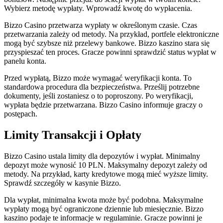
Wybierz metodę wypłaty. Wprowadź kwotę do wypłacenia.
Bizzo Casino przetwarza wypłaty w określonym czasie. Czas
przetwarzania zależy od metody. Na przykład, portfele elektroniczne
mogą być szybsze niż przelewy bankowe. Bizzo kaszino stara się
przyspieszać ten proces. Gracze powinni sprawdzić status wypłat w
panelu konta.
Przed wypłatą, Bizzo może wymagać weryfikacji konta. To
standardowa procedura dla bezpieczeństwa. Prześlij potrzebne
dokumenty, jeśli zostaniesz o to poproszony. Po weryfikacji,
wypłata będzie przetwarzana. Bizzo Casino informuje graczy o
postępach.
Limity Transakcji i Opłaty
Bizzo Casino ustala limity dla depozytów i wypłat. Minimalny
depozyt może wynosić 10 PLN. Maksymalny depozyt zależy od
metody. Na przykład, karty kredytowe mogą mieć wyższe limity.
Sprawdź szczegóły w kasynie Bizzo.
Dla wypłat, minimalna kwota może być podobna. Maksymalne
wypłaty mogą być ograniczone dziennie lub miesięcznie. Bizzo
kaszino podaje te informacje w regulaminie. Gracze powinni je