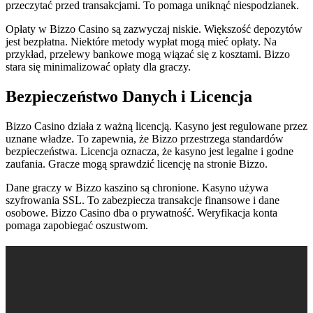
przeczytać przed transakcjami. To pomaga uniknąć niespodzianek.
Opłaty w Bizzo Casino są zazwyczaj niskie. Większość depozytów
jest bezpłatna. Niektóre metody wypłat mogą mieć opłaty. Na
przykład, przelewy bankowe mogą wiązać się z kosztami. Bizzo
stara się minimalizować opłaty dla graczy.
Bezpieczeństwo Danych i Licencja
Bizzo Casino działa z ważną licencją. Kasyno jest regulowane przez
uznane władze. To zapewnia, że Bizzo przestrzega standardów
bezpieczeństwa. Licencja oznacza, że kasyno jest legalne i godne
zaufania. Gracze mogą sprawdzić licencję na stronie Bizzo.
Dane graczy w Bizzo kaszino są chronione. Kasyno używa
szyfrowania SSL. To zabezpiecza transakcje finansowe i dane
osobowe. Bizzo Casino dba o prywatność. Weryfikacja konta
pomaga zapobiegać oszustwom.